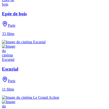
Epée de bois
Paris
33
films
Escurial
Paris
11
films