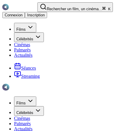
Rechercher un film, un cinéma...
K
Connexion
Inscription
Films
Célébrités
Cinémas
Palmarès
Actualités
Séances
Streaming
Films
Célébrités
Cinémas
Palmarès
Actualités