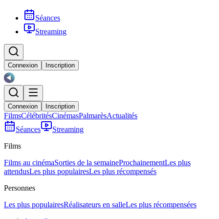
Séances
Streaming
Connexion
Inscription
Connexion
Inscription
Films
Célébrités
Cinémas
Palmarès
Actualités
Séances
Streaming
Films
Films au cinéma
Sorties de la semaine
Prochainement
Les plus
attendus
Les plus populaires
Les plus récompensés
Personnes
Les plus populaires
Réalisateurs en salle
Les plus récompensées