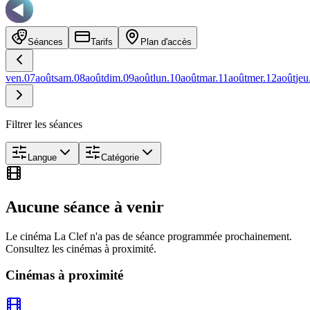
Séances
Tarifs
Plan d'accès
ven.
07
août
sam.
08
août
dim.
09
août
lun.
10
août
mar.
11
août
mer.
12
août
jeu
Filtrer les séances
Langue
Catégorie
Aucune séance à venir
Le cinéma
La Clef
n'a pas de séance programmée prochainement.
Consultez les cinémas à proximité.
Cinémas à proximité