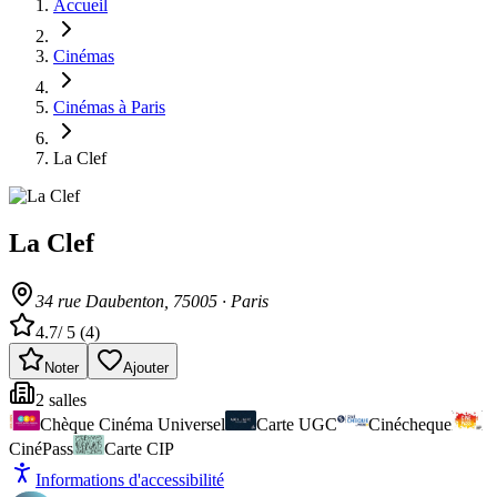
Accueil
Cinémas
Cinémas à Paris
La Clef
La Clef
34 rue Daubenton
, 75005
·
Paris
4.7
/ 5 (
4
)
Noter
Ajouter
2
salle
s
Chèque Cinéma Universel
Carte UGC
Cinécheque
CinéPass
Carte CIP
Informations d'accessibilité