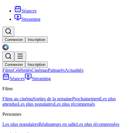
Séances
Streaming
Connexion
Inscription
Connexion
Inscription
Films
Célébrités
Cinémas
Palmarès
Actualités
Séances
Streaming
Films
Films au cinéma
Sorties de la semaine
Prochainement
Les plus
attendus
Les plus populaires
Les plus récompensés
Personnes
Les plus populaires
Réalisateurs en salle
Les plus récompensées