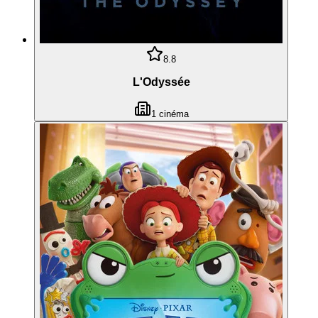
8.8
L'Odyssée
1
cinéma