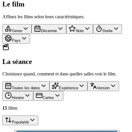
Le film
Affinez les films selon leurs caractéristiques.
Genre
Décennie
Note
Durée
Pays
La séance
Choisissez quand, comment et dans quelles salles voir le film.
Toutes les dates
Expérience
Version
Horaire
Cartes
15
film
s
Popularité