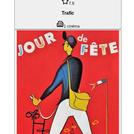
7.8
Trafic
1
cinéma