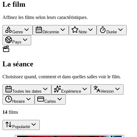
Le film
Affinez les films selon leurs caractéristiques.
Genre
Décennie
Note
Durée
Pays
La séance
Choisissez quand, comment et dans quelles salles voir le film.
Toutes les dates
Expérience
Version
Horaire
Cartes
14
film
s
Popularité