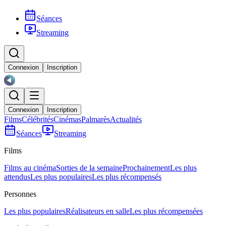
Séances
Streaming
Connexion
Inscription
Connexion
Inscription
Films
Célébrités
Cinémas
Palmarès
Actualités
Séances
Streaming
Films
Films au cinéma
Sorties de la semaine
Prochainement
Les plus
attendus
Les plus populaires
Les plus récompensés
Personnes
Les plus populaires
Réalisateurs en salle
Les plus récompensées