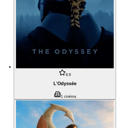
8.8
L'Odyssée
1
cinéma