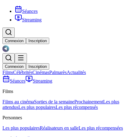
Séances
Streaming
Connexion
Inscription
Connexion
Inscription
Films
Célébrités
Cinémas
Palmarès
Actualités
Séances
Streaming
Films
Films au cinéma
Sorties de la semaine
Prochainement
Les plus
attendus
Les plus populaires
Les plus récompensés
Personnes
Les plus populaires
Réalisateurs en salle
Les plus récompensées