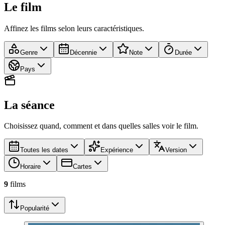
Le film
Affinez les films selon leurs caractéristiques.
Genre
Décennie
Note
Durée
Pays
La séance
Choisissez quand, comment et dans quelles salles voir le film.
Toutes les dates
Expérience
Version
Horaire
Cartes
9
film
s
Popularité