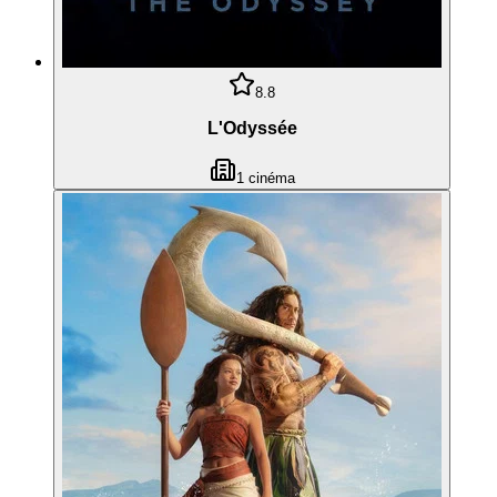
8.8
L'Odyssée
1
cinéma