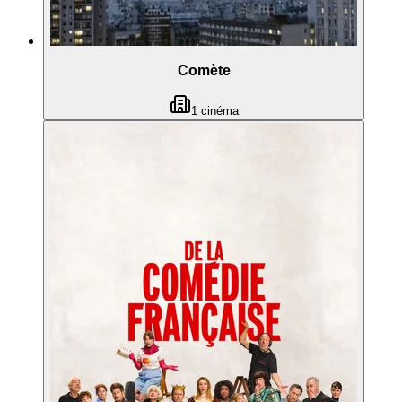
Comète
1
cinéma