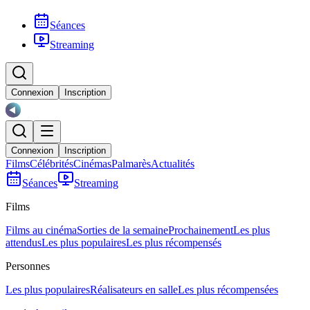
Séances
Streaming
Connexion
Inscription
Connexion
Inscription
Films
Célébrités
Cinémas
Palmarès
Actualités
Séances
Streaming
Films
Films au cinéma
Sorties de la semaine
Prochainement
Les plus
attendus
Les plus populaires
Les plus récompensés
Personnes
Les plus populaires
Réalisateurs en salle
Les plus récompensées