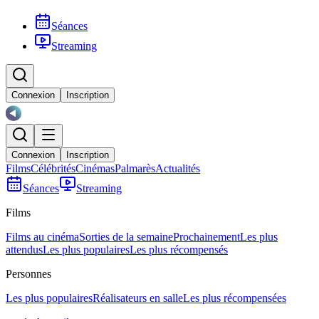
Séances
Streaming
Connexion
Inscription
Connexion
Inscription
Films
Célébrités
Cinémas
Palmarès
Actualités
Séances
Streaming
Films
Films au cinéma
Sorties de la semaine
Prochainement
Les plus
attendus
Les plus populaires
Les plus récompensés
Personnes
Les plus populaires
Réalisateurs en salle
Les plus récompensées