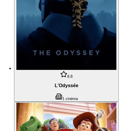
8.8
L'Odyssée
1
cinéma