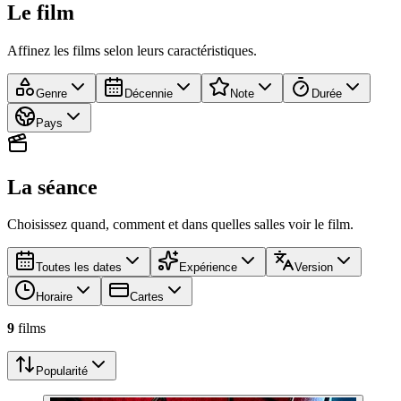
Le film
Affinez les films selon leurs caractéristiques.
Genre
Décennie
Note
Durée
Pays
La séance
Choisissez quand, comment et dans quelles salles voir le film.
Toutes les dates
Expérience
Version
Horaire
Cartes
9
film
s
Popularité