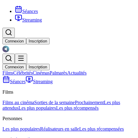
Séances
Streaming
Connexion
Inscription
Connexion
Inscription
Films
Célébrités
Cinémas
Palmarès
Actualités
Séances
Streaming
Films
Films au cinéma
Sorties de la semaine
Prochainement
Les plus
attendus
Les plus populaires
Les plus récompensés
Personnes
Les plus populaires
Réalisateurs en salle
Les plus récompensées