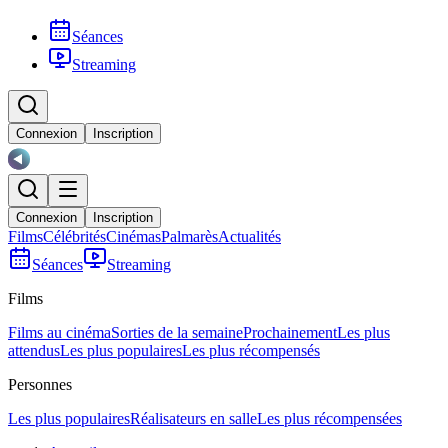
Séances
Streaming
Connexion
Inscription
Connexion
Inscription
Films
Célébrités
Cinémas
Palmarès
Actualités
Séances
Streaming
Films
Films au cinéma
Sorties de la semaine
Prochainement
Les plus
attendus
Les plus populaires
Les plus récompensés
Personnes
Les plus populaires
Réalisateurs en salle
Les plus récompensées