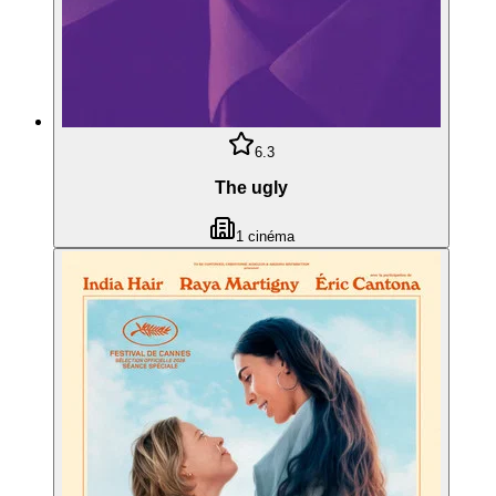
6.3
The ugly
1
cinéma