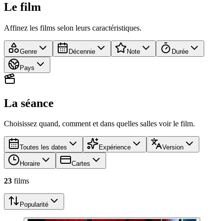
Le film
Affinez les films selon leurs caractéristiques.
Genre
Décennie
Note
Durée
Pays
La séance
Choisissez quand, comment et dans quelles salles voir le film.
Toutes les dates
Expérience
Version
Horaire
Cartes
23
film
s
Popularité