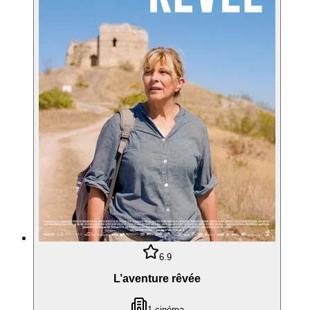
6.9
L’aventure rêvée
1
cinéma