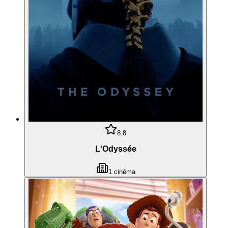
8.8
L'Odyssée
1
cinéma