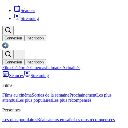
Séances
Streaming
Connexion
Inscription
Connexion
Inscription
Films
Célébrités
Cinémas
Palmarès
Actualités
Séances
Streaming
Films
Films au cinéma
Sorties de la semaine
Prochainement
Les plus
attendus
Les plus populaires
Les plus récompensés
Personnes
Les plus populaires
Réalisateurs en salle
Les plus récompensées