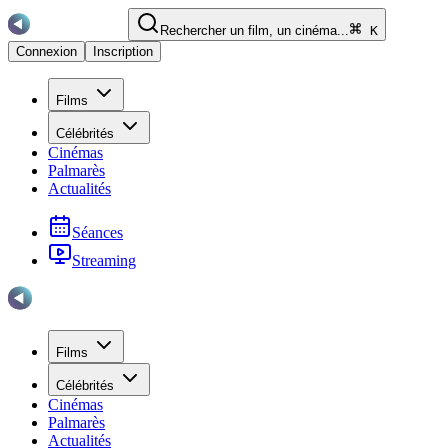
Rechercher un film, un cinéma...
K
Connexion
Inscription
Films
Célébrités
Cinémas
Palmarès
Actualités
Séances
Streaming
Films
Célébrités
Cinémas
Palmarès
Actualités