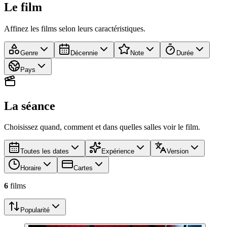
Le film
Affinez les films selon leurs caractéristiques.
Genre
Décennie
Note
Durée
Pays
La séance
Choisissez quand, comment et dans quelles salles voir le film.
Toutes les dates
Expérience
Version
Horaire
Cartes
6
film
s
Popularité