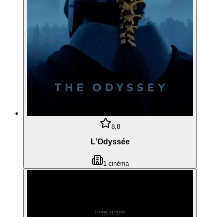
8.8
L'Odyssée
1
cinéma