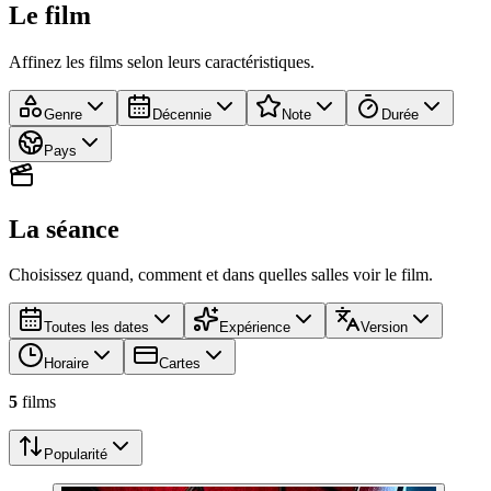
Le film
Affinez les films selon leurs caractéristiques.
Genre
Décennie
Note
Durée
Pays
La séance
Choisissez quand, comment et dans quelles salles voir le film.
Toutes les dates
Expérience
Version
Horaire
Cartes
5
film
s
Popularité