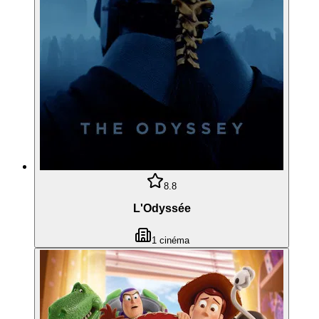
8.8
L'Odyssée
1
cinéma