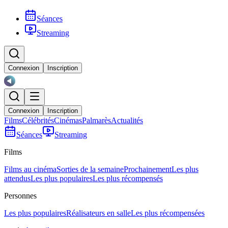
Séances
Streaming
Connexion
Inscription
Connexion
Inscription
Films
Célébrités
Cinémas
Palmarès
Actualités
Séances
Streaming
Films
Films au cinéma
Sorties de la semaine
Prochainement
Les plus
attendus
Les plus populaires
Les plus récompensés
Personnes
Les plus populaires
Réalisateurs en salle
Les plus récompensées