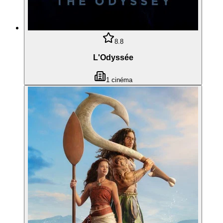
8.8
L'Odyssée
1
cinéma