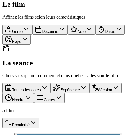
Le film
Affinez les films selon leurs caractéristiques.
Genre
Décennie
Note
Durée
Pays
La séance
Choisissez quand, comment et dans quelles salles voir le film.
Toutes les dates
Expérience
Version
Horaire
Cartes
5
film
s
Popularité