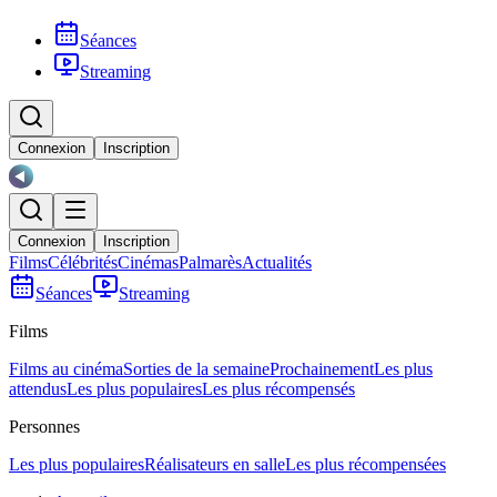
Séances
Streaming
Connexion
Inscription
Connexion
Inscription
Films
Célébrités
Cinémas
Palmarès
Actualités
Séances
Streaming
Films
Films au cinéma
Sorties de la semaine
Prochainement
Les plus
attendus
Les plus populaires
Les plus récompensés
Personnes
Les plus populaires
Réalisateurs en salle
Les plus récompensées