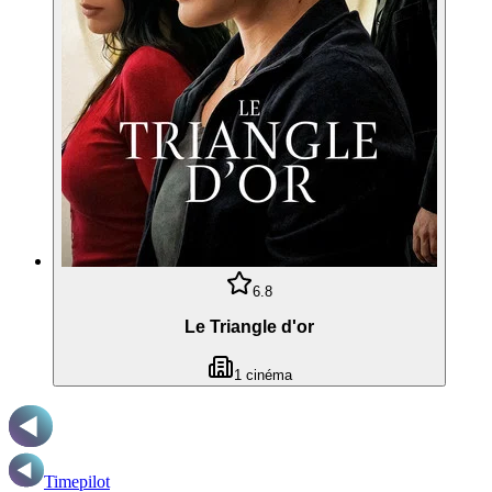
6.8
Le Triangle d'or
1
cinéma
Timepilot