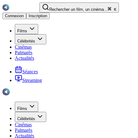
Rechercher un film, un cinéma...
K
Connexion
Inscription
Films
Célébrités
Cinémas
Palmarès
Actualités
Séances
Streaming
Films
Célébrités
Cinémas
Palmarès
Actualités