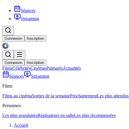
Séances
Streaming
Connexion
Inscription
Connexion
Inscription
Films
Célébrités
Cinémas
Palmarès
Actualités
Séances
Streaming
Films
Films au cinéma
Sorties de la semaine
Prochainement
Les plus attendus
Personnes
Les plus populaires
Réalisateurs en salle
Les plus récompensées
Accueil