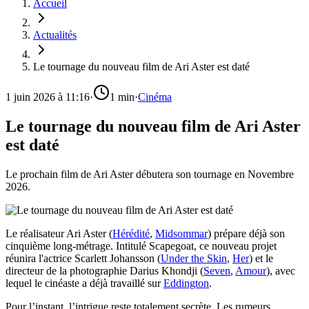
Accueil
Actualités
Le tournage du nouveau film de Ari Aster est daté
1 juin 2026 à 11:16
·
1
min
·
Cinéma
Le tournage du nouveau film de Ari Aster
est daté
Le prochain film de Ari Aster débutera son tournage en Novembre
2026.
Le réalisateur Ari Aster (
Hérédité
,
Midsommar
) prépare déjà son
cinquième long-métrage. Intitulé Scapegoat, ce nouveau projet
réunira l'actrice Scarlett Johansson (
Under the Skin
,
Her
) et le
directeur de la photographie Darius Khondji (
Seven
,
Amour
), avec
lequel le cinéaste a déjà travaillé sur
Eddington
.
Pour l’instant, l’intrigue reste totalement secrète. Les rumeurs