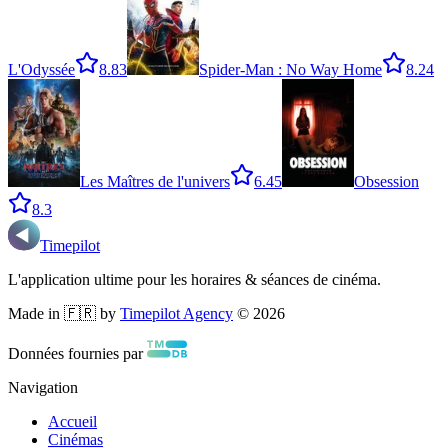
L'Odyssée
8.8
3
Spider-Man : No Way Home
8.2
4
Les Maîtres de l'univers
6.4
5
Obsession
8.3
Timepilot
L'application ultime pour les horaires & séances de cinéma.
Made in 🇫🇷 by
Timepilot Agency
©
2026
Données fournies par
Navigation
Accueil
Cinémas