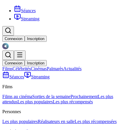
Séances
Streaming
Connexion
Inscription
Connexion
Inscription
Films
Célébrités
Cinémas
Palmarès
Actualités
Séances
Streaming
Films
Films au cinéma
Sorties de la semaine
Prochainement
Les plus
attendus
Les plus populaires
Les plus récompensés
Personnes
Les plus populaires
Réalisateurs en salle
Les plus récompensées