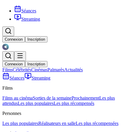
Séances
Streaming
Connexion
Inscription
Connexion
Inscription
Films
Célébrités
Cinémas
Palmarès
Actualités
Séances
Streaming
Films
Films au cinéma
Sorties de la semaine
Prochainement
Les plus
attendus
Les plus populaires
Les plus récompensés
Personnes
Les plus populaires
Réalisateurs en salle
Les plus récompensées