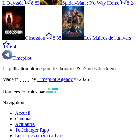
L'Odyssée
8.8
3
Spider-Man : No Way Home
8.2
4
Obsession
8.3
5
Les Maîtres de l'univers
6.4
Timepilot
L'application ultime pour les horaires & séances de cinéma.
Made in 🇫🇷 by
Timepilot Agency
©
2026
Données fournies par
Navigation
Accueil
Cinémas
Actualités
Télécharger l'app
Les cartes cinéma à Paris