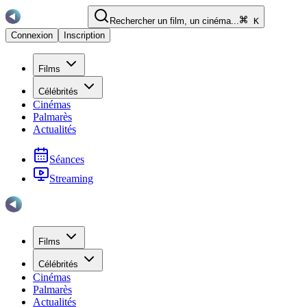
Rechercher un film, un cinéma...
K
Connexion
Inscription
Films
Célébrités
Cinémas
Palmarès
Actualités
Séances
Streaming
Films
Célébrités
Cinémas
Palmarès
Actualités