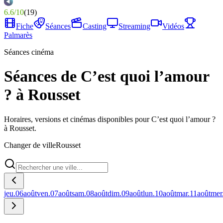
6.6
/
10
(
19
)
Fiche
Séances
Casting
Streaming
Vidéos
Palmarès
Séances cinéma
Séances de C’est quoi l’amour
? à Rousset
Horaires, versions et cinémas disponibles pour C’est quoi l’amour ?
à Rousset.
Changer de ville
Rousset
jeu.
06
août
ven.
07
août
sam.
08
août
dim.
09
août
lun.
10
août
mar.
11
août
mer