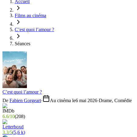
Accueil
Films au cinéma
C’est quoi l’amour ?
Séances
C’est quoi l’amour ?
De
Fabien Gorgeart
·
Au cinéma le
6 mai 2026
·
Drame, Comédie
6.6
/
10
(
208
)
3.3
/
5
(
5,6 k
)