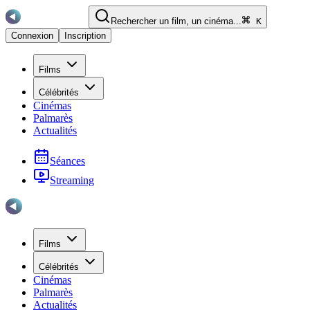
Rechercher un film, un cinéma...
K
Connexion
Inscription
Films
Célébrités
Cinémas
Palmarès
Actualités
Séances
Streaming
Films
Célébrités
Cinémas
Palmarès
Actualités