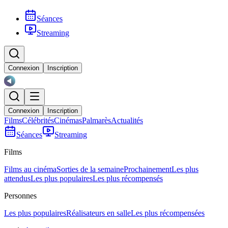
Séances
Streaming
Connexion
Inscription
Connexion
Inscription
Films
Célébrités
Cinémas
Palmarès
Actualités
Séances
Streaming
Films
Films au cinéma
Sorties de la semaine
Prochainement
Les plus
attendus
Les plus populaires
Les plus récompensés
Personnes
Les plus populaires
Réalisateurs en salle
Les plus récompensées