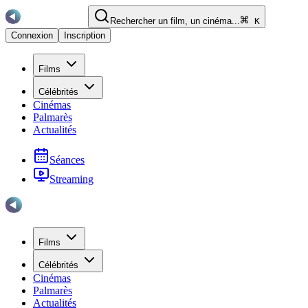
Rechercher un film, un cinéma...
K
Connexion
Inscription
Films
Célébrités
Cinémas
Palmarès
Actualités
Séances
Streaming
Films
Célébrités
Cinémas
Palmarès
Actualités