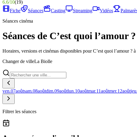
6.6
/
10
(
19
)
Fiche
Séances
Casting
Streaming
Vidéos
Palmarè
Séances cinéma
Séances de C’est quoi l’amour ? 
Horaires, versions et cinémas disponibles pour C’est quoi l’amour ? à
Changer de ville
La Biolle
ven.
07
août
sam.
08
août
dim.
09
août
lun.
10
août
mar.
11
août
mer.
12
août
jeu
Filtrer les séances