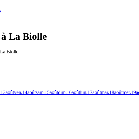
s
à La Biolle
 La Biolle.
.
13
août
ven.
14
août
sam.
15
août
dim.
16
août
lun.
17
août
mar.
18
août
mer.
19
a