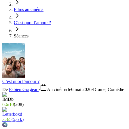
Films au cinéma
C’est quoi l’amour ?
Séances
C’est quoi l’amour ?
De
Fabien Gorgeart
·
Au cinéma le
6 mai 2026
·
Drame, Comédie
6.6
/
10
(
208
)
3.3
/
5
(
5,6 k
)