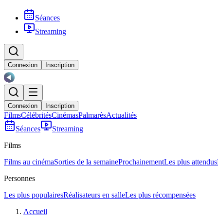
Séances
Streaming
Connexion
Inscription
Connexion
Inscription
Films
Célébrités
Cinémas
Palmarès
Actualités
Séances
Streaming
Films
Films au cinéma
Sorties de la semaine
Prochainement
Les plus attendus
Personnes
Les plus populaires
Réalisateurs en salle
Les plus récompensées
Accueil