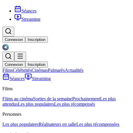
Séances
Streaming
Connexion
Inscription
Connexion
Inscription
Films
Célébrités
Cinémas
Palmarès
Actualités
Séances
Streaming
Films
Films au cinéma
Sorties de la semaine
Prochainement
Les plus
attendus
Les plus populaires
Les plus récompensés
Personnes
Les plus populaires
Réalisateurs en salle
Les plus récompensées