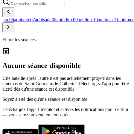
jeu.
06
août
ven.
07
août
sam.
08
août
dim.
09
août
lun.
10
août
mar.
11
août
mer
Filtrer les séances
Aucune séance disponible
Une bataille après l'autre n'est pas actuellement projeté dans les
cinémas de Saint-Germain-de-Calberte.
Téléchargez l'app pour être
alerté dès qu'une séance est disponible.
Soyez alerté dès qu'une séance est disponible
Téléchargez l'app Timepilot et activez les notifications pour ce film
— vous serez prévenu en temps réel.