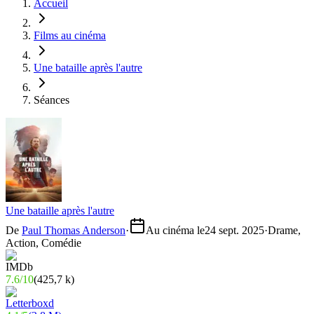
Accueil
Films au cinéma
Une bataille après l'autre
Séances
Une bataille après l'autre
De
Paul Thomas Anderson
·
Au cinéma le
24 sept. 2025
·
Drame,
Action, Comédie
7.6
/
10
(
425,7 k
)