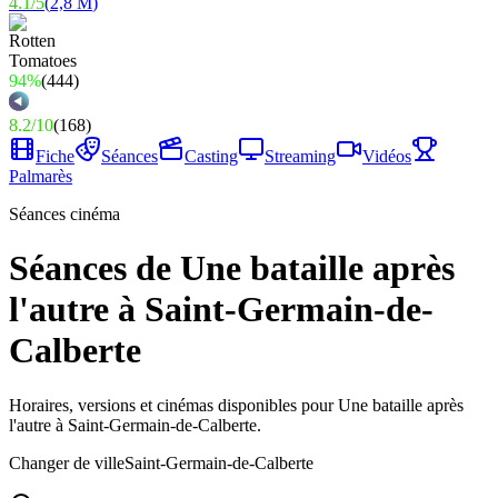
4.1
/
5
(
2,8 M
)
94%
(
444
)
8.2
/
10
(
168
)
Fiche
Séances
Casting
Streaming
Vidéos
Palmarès
Séances cinéma
Séances de Une bataille après
l'autre à Saint-Germain-de-
Calberte
Horaires, versions et cinémas disponibles pour Une bataille après
l'autre à Saint-Germain-de-Calberte.
Changer de ville
Saint-Germain-de-Calberte