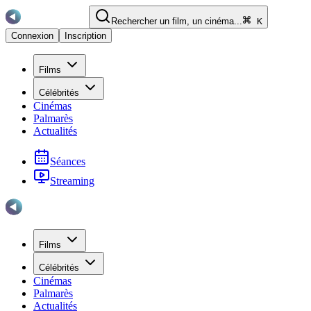
Rechercher un film, un cinéma...
K
Connexion
Inscription
Films
Célébrités
Cinémas
Palmarès
Actualités
Séances
Streaming
Films
Célébrités
Cinémas
Palmarès
Actualités