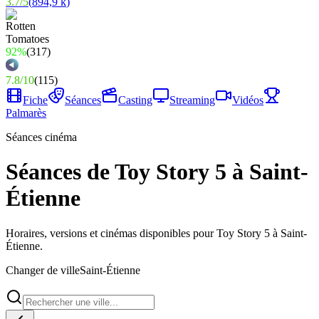
3.7
/
5
(
894,9 k
)
92%
(
317
)
7.8
/
10
(
115
)
Fiche
Séances
Casting
Streaming
Vidéos
Palmarès
Séances cinéma
Séances de Toy Story 5 à Saint-
Étienne
Horaires, versions et cinémas disponibles pour Toy Story 5 à Saint-
Étienne.
Changer de ville
Saint-Étienne