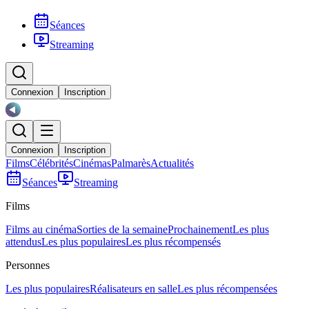
Séances
Streaming
Connexion
Inscription
Connexion
Inscription
Films
Célébrités
Cinémas
Palmarès
Actualités
Séances
Streaming
Films
Films au cinéma
Sorties de la semaine
Prochainement
Les plus
attendus
Les plus populaires
Les plus récompensés
Personnes
Les plus populaires
Réalisateurs en salle
Les plus récompensées