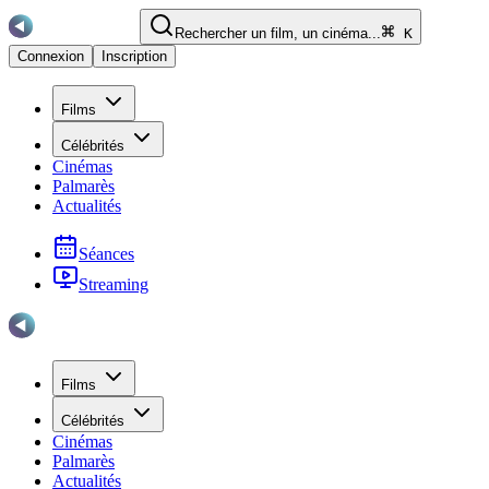
Rechercher un film, un cinéma...
K
Connexion
Inscription
Films
Célébrités
Cinémas
Palmarès
Actualités
Séances
Streaming
Films
Célébrités
Cinémas
Palmarès
Actualités