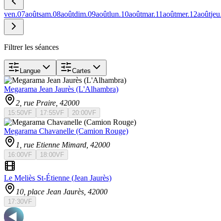
ven.
07
août
sam.
08
août
dim.
09
août
lun.
10
août
mar.
11
août
mer.
12
août
jeu
Filtrer les séances
Langue
Cartes
Megarama Jean Jaurès (L'Alhambra)
2, rue Praire
, 42000
15:50
VF
17:55
VF
20:00
VF
Megarama Chavanelle (Camion Rouge)
1, rue Etienne Mimard
, 42000
16:00
VF
18:00
VF
Le Meliès St-Étienne (Jean Jaurès)
10, place Jean Jaurès
, 42000
17:30
VF