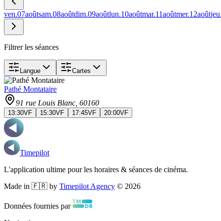
ven.
07
août
sam.
08
août
dim.
09
août
lun.
10
août
mar.
11
août
mer.
12
août
jeu
Filtrer les séances
Langue
Cartes
Pathé Montataire
91 rue Louis Blanc
, 60160
13:30
VF
15:30
VF
17:45
VF
20:00
VF
Timepilot
L'application ultime pour les horaires & séances de cinéma.
Made in 🇫🇷 by
Timepilot Agency
©
2026
Données fournies par