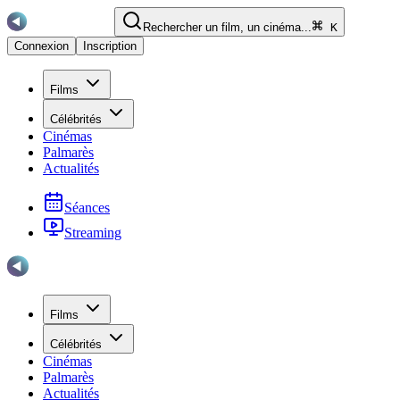
Rechercher un film, un cinéma...
K
Connexion
Inscription
Films
Célébrités
Cinémas
Palmarès
Actualités
Séances
Streaming
Films
Célébrités
Cinémas
Palmarès
Actualités