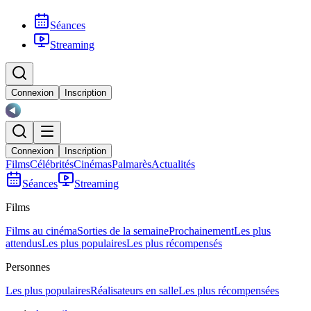
Séances
Streaming
Connexion
Inscription
Connexion
Inscription
Films
Célébrités
Cinémas
Palmarès
Actualités
Séances
Streaming
Films
Films au cinéma
Sorties de la semaine
Prochainement
Les plus
attendus
Les plus populaires
Les plus récompensés
Personnes
Les plus populaires
Réalisateurs en salle
Les plus récompensées