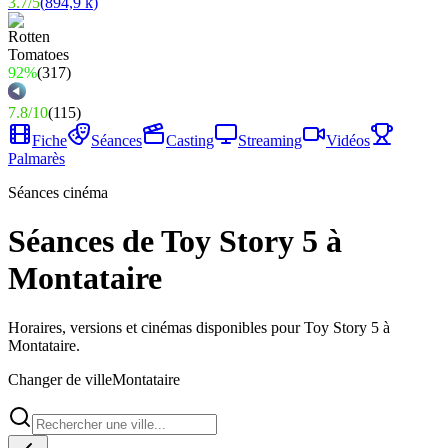
3.7
/
5
(
894,9 k
)
92%
(
317
)
7.8
/
10
(
115
)
Fiche
Séances
Casting
Streaming
Vidéos
Palmarès
Séances cinéma
Séances de Toy Story 5 à
Montataire
Horaires, versions et cinémas disponibles pour Toy Story 5 à
Montataire.
Changer de ville
Montataire