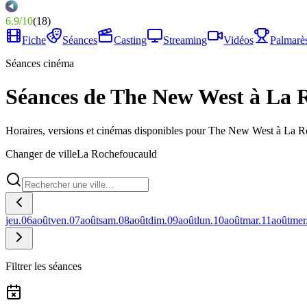
6.9
/
10
(
18
)
Fiche
Séances
Casting
Streaming
Vidéos
Palmarè
Séances cinéma
Séances de The New West à La 
Horaires, versions et cinémas disponibles pour The New West à La 
Changer de ville
La Rochefoucauld
jeu.
06
août
ven.
07
août
sam.
08
août
dim.
09
août
lun.
10
août
mar.
11
août
mer
Filtrer les séances