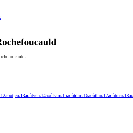
s
Rochefoucauld
Rochefoucauld.
.
12
août
jeu.
13
août
ven.
14
août
sam.
15
août
dim.
16
août
lun.
17
août
mar.
18
ao