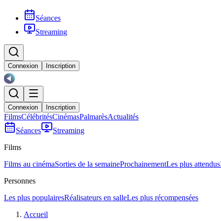
Séances
Streaming
Connexion
Inscription
Connexion
Inscription
Films
Célébrités
Cinémas
Palmarès
Actualités
Séances
Streaming
Films
Films au cinéma
Sorties de la semaine
Prochainement
Les plus attendus
Personnes
Les plus populaires
Réalisateurs en salle
Les plus récompensées
Accueil