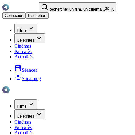
Rechercher un film, un cinéma...
K
Connexion
Inscription
Films
Célébrités
Cinémas
Palmarès
Actualités
Séances
Streaming
Films
Célébrités
Cinémas
Palmarès
Actualités