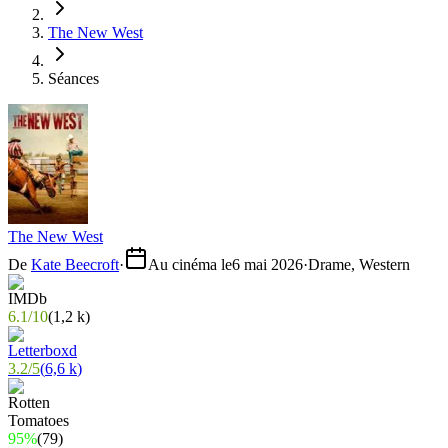
The New West
Séances
The New West
De
Kate Beecroft
·
Au cinéma le
6 mai 2026
·
Drame, Western
6.1
/
10
(
1,2 k
)
3.2
/
5
(
6,6 k
)
95%
(
79
)