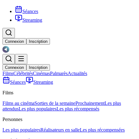
Séances
Streaming
Connexion
Inscription
Connexion
Inscription
Films
Célébrités
Cinémas
Palmarès
Actualités
Séances
Streaming
Films
Films au cinéma
Sorties de la semaine
Prochainement
Les plus
attendus
Les plus populaires
Les plus récompensés
Personnes
Les plus populaires
Réalisateurs en salle
Les plus récompensées