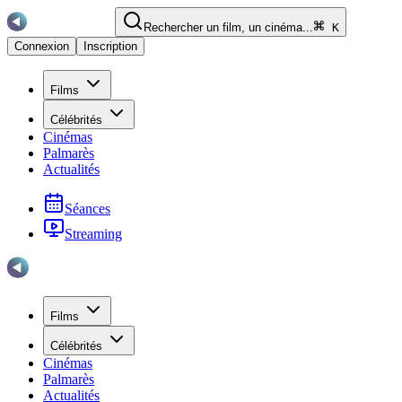
Rechercher un film, un cinéma...
K
Connexion
Inscription
Films
Célébrités
Cinémas
Palmarès
Actualités
Séances
Streaming
Films
Célébrités
Cinémas
Palmarès
Actualités