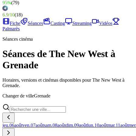
95%
(
79
)
6.9
/
10
(
18
)
Fiche
Séances
Casting
Streaming
Vidéos
Palmarès
Séances cinéma
Séances de The New West à
Grenade
Horaires, versions et cinémas disponibles pour The New West à
Grenade.
Changer de ville
Grenade
jeu.
06
août
ven.
07
août
sam.
08
août
dim.
09
août
lun.
10
août
mar.
11
août
mer