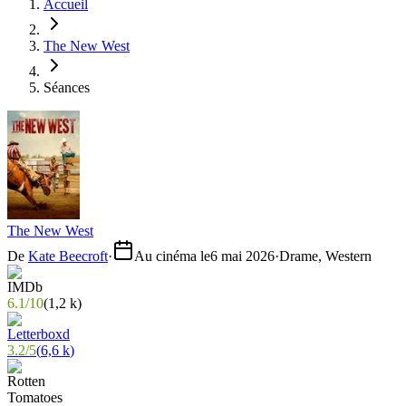
Accueil
The New West
Séances
The New West
De
Kate Beecroft
·
Au cinéma le
6 mai 2026
·
Drame, Western
6.1
/
10
(
1,2 k
)
3.2
/
5
(
6,6 k
)