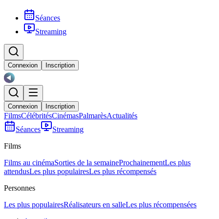
Séances
Streaming
Connexion
Inscription
Connexion
Inscription
Films
Célébrités
Cinémas
Palmarès
Actualités
Séances
Streaming
Films
Films au cinéma
Sorties de la semaine
Prochainement
Les plus
attendus
Les plus populaires
Les plus récompensés
Personnes
Les plus populaires
Réalisateurs en salle
Les plus récompensées