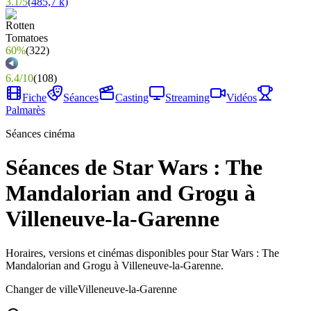
3.1
/
5
(
485,7 k
)
60%
(
322
)
6.4
/
10
(
108
)
Fiche
Séances
Casting
Streaming
Vidéos
Palmarès
Séances cinéma
Séances de Star Wars : The
Mandalorian and Grogu à
Villeneuve-la-Garenne
Horaires, versions et cinémas disponibles pour Star Wars : The
Mandalorian and Grogu à Villeneuve-la-Garenne.
Changer de ville
Villeneuve-la-Garenne