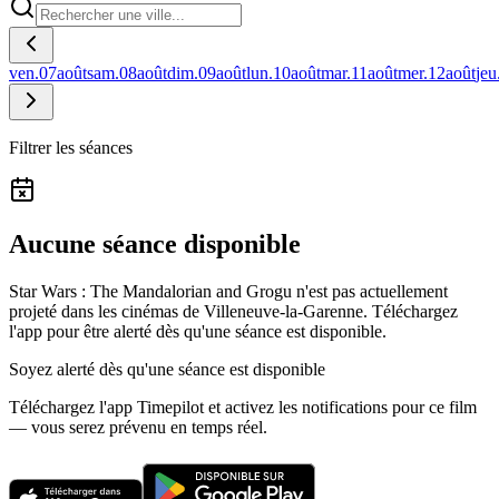
ven.
07
août
sam.
08
août
dim.
09
août
lun.
10
août
mar.
11
août
mer.
12
août
jeu
Filtrer les séances
Aucune séance disponible
Star Wars : The Mandalorian and Grogu n'est pas actuellement
projeté dans les cinémas de Villeneuve-la-Garenne.
Téléchargez
l'app pour être alerté dès qu'une séance est disponible.
Soyez alerté dès qu'une séance est disponible
Téléchargez l'app Timepilot et activez les notifications pour ce film
— vous serez prévenu en temps réel.