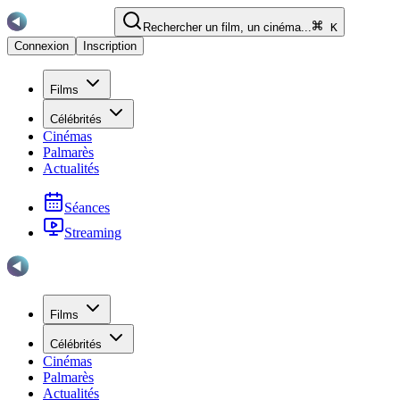
Rechercher un film, un cinéma...
K
Connexion
Inscription
Films
Célébrités
Cinémas
Palmarès
Actualités
Séances
Streaming
Films
Célébrités
Cinémas
Palmarès
Actualités