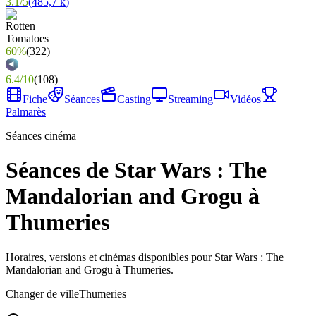
3.1
/
5
(
485,7 k
)
60%
(
322
)
6.4
/
10
(
108
)
Fiche
Séances
Casting
Streaming
Vidéos
Palmarès
Séances cinéma
Séances de Star Wars : The
Mandalorian and Grogu à
Thumeries
Horaires, versions et cinémas disponibles pour Star Wars : The
Mandalorian and Grogu à Thumeries.
Changer de ville
Thumeries