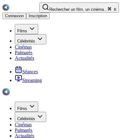
Rechercher un film, un cinéma...
K
Connexion
Inscription
Films
Célébrités
Cinémas
Palmarès
Actualités
Séances
Streaming
Films
Célébrités
Cinémas
Palmarès
Actualités