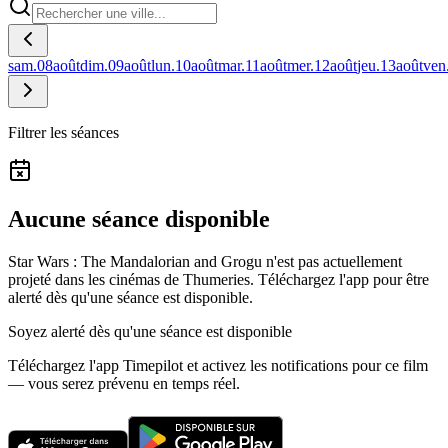
sam.
08
août
dim.
09
août
lun.
10
août
mar.
11
août
mer.
12
août
jeu.
13
août
ven
Filtrer les séances
Aucune séance disponible
Star Wars : The Mandalorian and Grogu n'est pas actuellement
projeté dans les cinémas de Thumeries.
Téléchargez l'app pour être
alerté dès qu'une séance est disponible.
Soyez alerté dès qu'une séance est disponible
Téléchargez l'app Timepilot et activez les notifications pour ce film
— vous serez prévenu en temps réel.