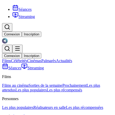
Séances
Streaming
Connexion
Inscription
Connexion
Inscription
Films
Célébrités
Cinémas
Palmarès
Actualités
Séances
Streaming
Films
Films au cinéma
Sorties de la semaine
Prochainement
Les plus
attendus
Les plus populaires
Les plus récompensés
Personnes
Les plus populaires
Réalisateurs en salle
Les plus récompensées