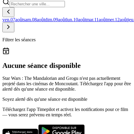
ven.
07
août
sam.
08
août
dim.
09
août
lun.
10
août
mar.
11
août
mer.
12
août
jeu
Filtrer les séances
Aucune séance disponible
Star Wars : The Mandalorian and Grogu n'est pas actuellement
projeté dans les cinémas de Moncoutant.
Téléchargez l'app pour être
alerté dès qu'une séance est disponible.
Soyez alerté dès qu'une séance est disponible
Téléchargez l'app Timepilot et activez les notifications pour ce film
— vous serez prévenu en temps réel.