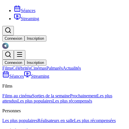
Séances
Streaming
Connexion
Inscription
Connexion
Inscription
Films
Célébrités
Cinémas
Palmarès
Actualités
Séances
Streaming
Films
Films au cinéma
Sorties de la semaine
Prochainement
Les plus
attendus
Les plus populaires
Les plus récompensés
Personnes
Les plus populaires
Réalisateurs en salle
Les plus récompensées