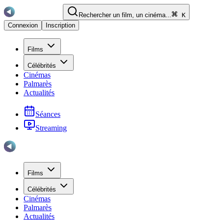
Rechercher un film, un cinéma...
K
Connexion
Inscription
Films
Célébrités
Cinémas
Palmarès
Actualités
Séances
Streaming
Films
Célébrités
Cinémas
Palmarès
Actualités