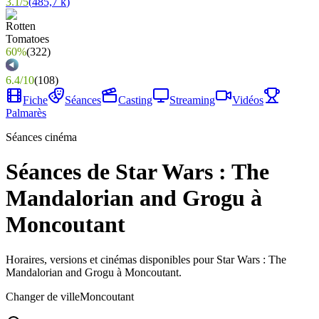
3.1
/
5
(
485,7 k
)
60%
(
322
)
6.4
/
10
(
108
)
Fiche
Séances
Casting
Streaming
Vidéos
Palmarès
Séances cinéma
Séances de Star Wars : The
Mandalorian and Grogu à
Moncoutant
Horaires, versions et cinémas disponibles pour Star Wars : The
Mandalorian and Grogu à Moncoutant.
Changer de ville
Moncoutant