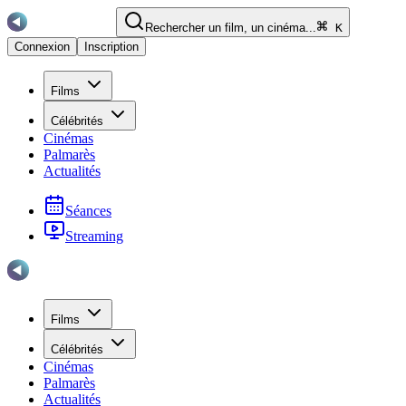
Rechercher un film, un cinéma...
K
Connexion
Inscription
Films
Célébrités
Cinémas
Palmarès
Actualités
Séances
Streaming
Films
Célébrités
Cinémas
Palmarès
Actualités