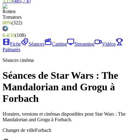
3.1
/
5
(
485,7 k
)
60%
(
322
)
6.4
/
10
(
108
)
Fiche
Séances
Casting
Streaming
Vidéos
Palmarès
Séances cinéma
Séances de Star Wars : The
Mandalorian and Grogu à
Forbach
Horaires, versions et cinémas disponibles pour Star Wars : The
Mandalorian and Grogu à Forbach.
Changer de ville
Forbach