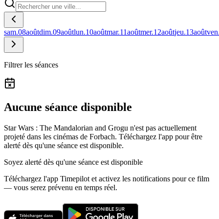
sam.
08
août
dim.
09
août
lun.
10
août
mar.
11
août
mer.
12
août
jeu.
13
août
ven
Filtrer les séances
Aucune séance disponible
Star Wars : The Mandalorian and Grogu n'est pas actuellement
projeté dans les cinémas de Forbach.
Téléchargez l'app pour être
alerté dès qu'une séance est disponible.
Soyez alerté dès qu'une séance est disponible
Téléchargez l'app Timepilot et activez les notifications pour ce film
— vous serez prévenu en temps réel.