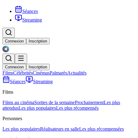
Séances
Streaming
Connexion
Inscription
Connexion
Inscription
Films
Célébrités
Cinémas
Palmarès
Actualités
Séances
Streaming
Films
Films au cinéma
Sorties de la semaine
Prochainement
Les plus
attendus
Les plus populaires
Les plus récompensés
Personnes
Les plus populaires
Réalisateurs en salle
Les plus récompensées