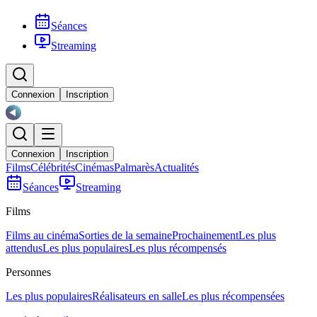
Séances
Streaming
Connexion
Inscription
Connexion
Inscription
Films
Célébrités
Cinémas
Palmarès
Actualités
Séances
Streaming
Films
Films au cinéma
Sorties de la semaine
Prochainement
Les plus
attendus
Les plus populaires
Les plus récompensés
Personnes
Les plus populaires
Réalisateurs en salle
Les plus récompensées