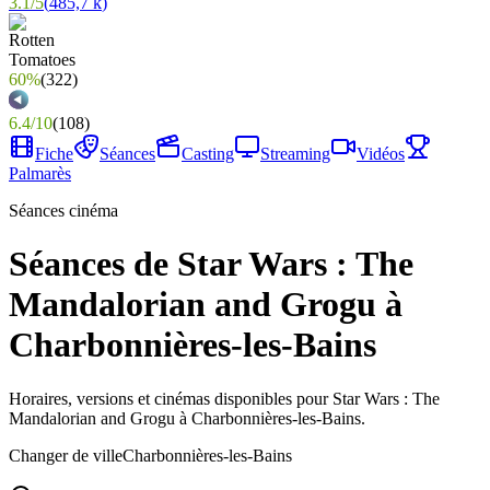
3.1
/
5
(
485,7 k
)
60%
(
322
)
6.4
/
10
(
108
)
Fiche
Séances
Casting
Streaming
Vidéos
Palmarès
Séances cinéma
Séances de Star Wars : The
Mandalorian and Grogu à
Charbonnières-les-Bains
Horaires, versions et cinémas disponibles pour Star Wars : The
Mandalorian and Grogu à Charbonnières-les-Bains.
Changer de ville
Charbonnières-les-Bains