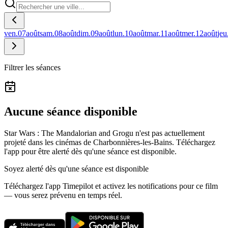
ven.
07
août
sam.
08
août
dim.
09
août
lun.
10
août
mar.
11
août
mer.
12
août
jeu
Filtrer les séances
Aucune séance disponible
Star Wars : The Mandalorian and Grogu n'est pas actuellement
projeté dans les cinémas de Charbonnières-les-Bains.
Téléchargez
l'app pour être alerté dès qu'une séance est disponible.
Soyez alerté dès qu'une séance est disponible
Téléchargez l'app Timepilot et activez les notifications pour ce film
— vous serez prévenu en temps réel.