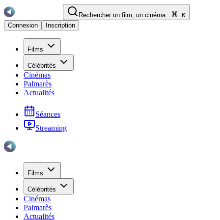
Rechercher un film, un cinéma...
K
Connexion
Inscription
Films
Célébrités
Cinémas
Palmarès
Actualités
Séances
Streaming
Films
Célébrités
Cinémas
Palmarès
Actualités