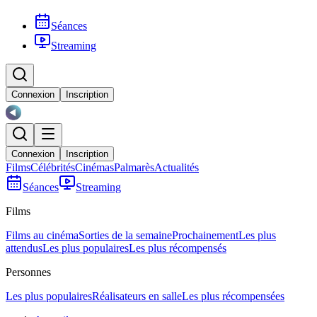
Séances
Streaming
Connexion
Inscription
Connexion
Inscription
Films
Célébrités
Cinémas
Palmarès
Actualités
Séances
Streaming
Films
Films au cinéma
Sorties de la semaine
Prochainement
Les plus
attendus
Les plus populaires
Les plus récompensés
Personnes
Les plus populaires
Réalisateurs en salle
Les plus récompensées