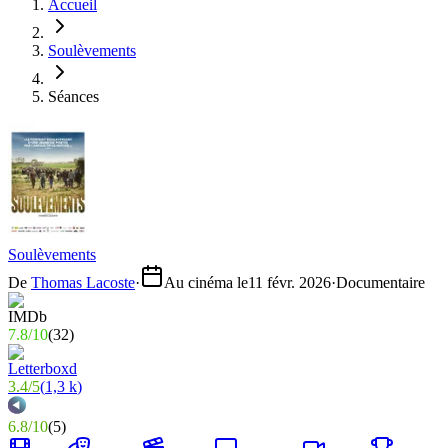
Accueil
Soulèvements
Séances
Soulèvements
De
Thomas Lacoste
·
Au cinéma le
11 févr. 2026
·
Documentaire
7.8
/
10
(
32
)
3.4
/
5
(
1,3 k
)
6.8
/
10
(
5
)