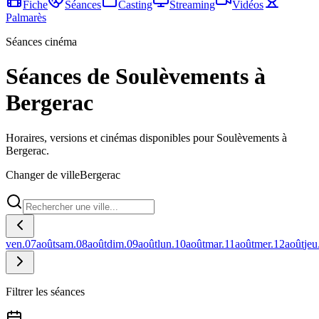
Fiche
Séances
Casting
Streaming
Vidéos
Palmarès
Séances cinéma
Séances de Soulèvements à
Bergerac
Horaires, versions et cinémas disponibles pour Soulèvements à
Bergerac.
Changer de ville
Bergerac
ven.
07
août
sam.
08
août
dim.
09
août
lun.
10
août
mar.
11
août
mer.
12
août
jeu
Filtrer les séances