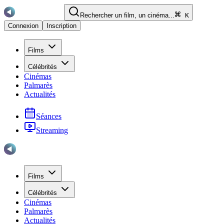
Rechercher un film, un cinéma...
K
Connexion
Inscription
Films
Célébrités
Cinémas
Palmarès
Actualités
Séances
Streaming
Films
Célébrités
Cinémas
Palmarès
Actualités