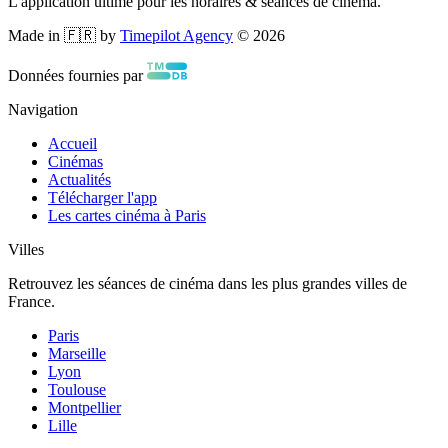
L'application ultime pour les horaires & séances de cinéma.
Made in 🇫🇷 by
Timepilot Agency
©
2026
Données fournies par
Navigation
Accueil
Cinémas
Actualités
Télécharger l'app
Les cartes cinéma à Paris
Villes
Retrouvez les séances de cinéma dans les plus grandes villes de
France.
Paris
Marseille
Lyon
Toulouse
Montpellier
Lille