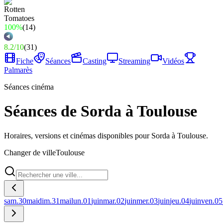
100%
(
14
)
8.2
/
10
(
31
)
Fiche
Séances
Casting
Streaming
Vidéos
Palmarès
Séances cinéma
Séances de Sorda à Toulouse
Horaires, versions et cinémas disponibles pour Sorda à Toulouse.
Changer de ville
Toulouse
sam.
30
mai
dim.
31
mai
lun.
01
juin
mar.
02
juin
mer.
03
juin
jeu.
04
juin
ven.
05