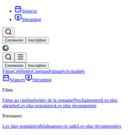
Séances
Streaming
Connexion
Inscription
Connexion
Inscription
Films
Célébrités
Cinémas
Palmarès
Actualités
Séances
Streaming
Films
Films au cinéma
Sorties de la semaine
Prochainement
Les plus
attendus
Les plus populaires
Les plus récompensés
Personnes
Les plus populaires
Réalisateurs en salle
Les plus récompensées