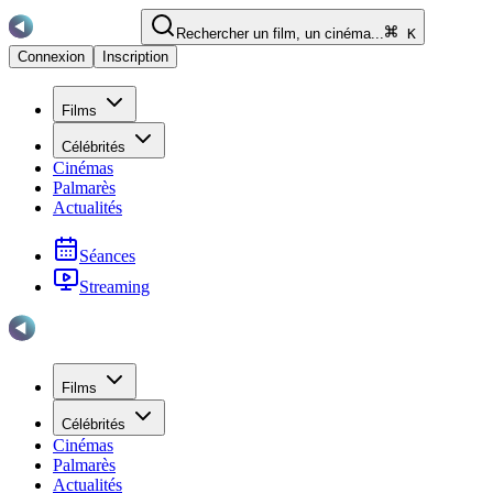
Rechercher un film, un cinéma...
K
Connexion
Inscription
Films
Célébrités
Cinémas
Palmarès
Actualités
Séances
Streaming
Films
Célébrités
Cinémas
Palmarès
Actualités