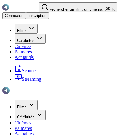
Rechercher un film, un cinéma...
K
Connexion
Inscription
Films
Célébrités
Cinémas
Palmarès
Actualités
Séances
Streaming
Films
Célébrités
Cinémas
Palmarès
Actualités