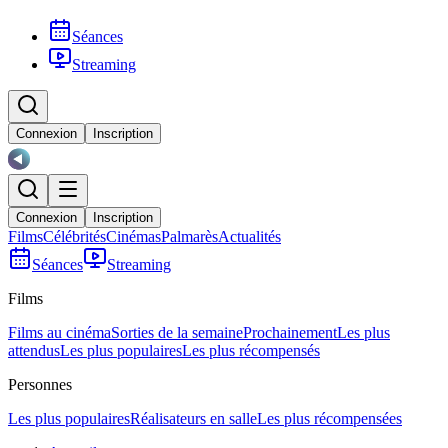
Séances
Streaming
Connexion
Inscription
Connexion
Inscription
Films
Célébrités
Cinémas
Palmarès
Actualités
Séances
Streaming
Films
Films au cinéma
Sorties de la semaine
Prochainement
Les plus
attendus
Les plus populaires
Les plus récompensés
Personnes
Les plus populaires
Réalisateurs en salle
Les plus récompensées