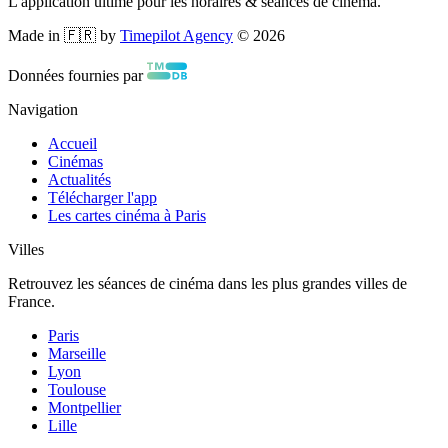
L'application ultime pour les horaires & séances de cinéma.
Made in 🇫🇷 by
Timepilot Agency
©
2026
Données fournies par
Navigation
Accueil
Cinémas
Actualités
Télécharger l'app
Les cartes cinéma à Paris
Villes
Retrouvez les séances de cinéma dans les plus grandes villes de
France.
Paris
Marseille
Lyon
Toulouse
Montpellier
Lille