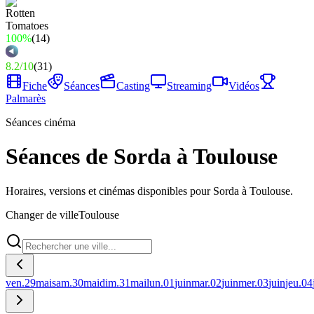
100%
(
14
)
8.2
/
10
(
31
)
Fiche
Séances
Casting
Streaming
Vidéos
Palmarès
Séances cinéma
Séances de Sorda à Toulouse
Horaires, versions et cinémas disponibles pour Sorda à Toulouse.
Changer de ville
Toulouse
ven.
29
mai
sam.
30
mai
dim.
31
mai
lun.
01
juin
mar.
02
juin
mer.
03
juin
jeu.
04