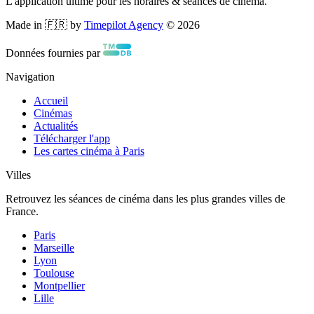
L'application ultime pour les horaires & séances de cinéma.
Made in 🇫🇷 by
Timepilot Agency
©
2026
Données fournies par
Navigation
Accueil
Cinémas
Actualités
Télécharger l'app
Les cartes cinéma à Paris
Villes
Retrouvez les séances de cinéma dans les plus grandes villes de
France.
Paris
Marseille
Lyon
Toulouse
Montpellier
Lille