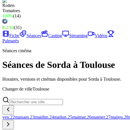
100%
(
14
)
8.2
/
10
(
31
)
Fiche
Séances
Casting
Streaming
Vidéos
Palmarès
Séances cinéma
Séances de Sorda à Toulouse
Horaires, versions et cinémas disponibles pour Sorda à Toulouse.
Changer de ville
Toulouse
ven.
22
mai
sam.
23
mai
dim.
24
mai
lun.
25
mai
mar.
26
mai
mer.
27
mai
jeu.
28