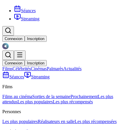
Séances
Streaming
Connexion
Inscription
Connexion
Inscription
Films
Célébrités
Cinémas
Palmarès
Actualités
Séances
Streaming
Films
Films au cinéma
Sorties de la semaine
Prochainement
Les plus
attendus
Les plus populaires
Les plus récompensés
Personnes
Les plus populaires
Réalisateurs en salle
Les plus récompensées