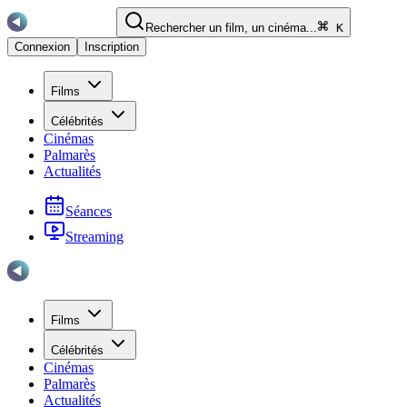
Rechercher un film, un cinéma...
K
Connexion
Inscription
Films
Célébrités
Cinémas
Palmarès
Actualités
Séances
Streaming
Films
Célébrités
Cinémas
Palmarès
Actualités