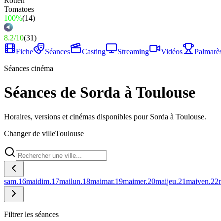
100%
(
14
)
8.2
/
10
(
31
)
Fiche
Séances
Casting
Streaming
Vidéos
Palmarè
Séances cinéma
Séances de Sorda à Toulouse
Horaires, versions et cinémas disponibles pour Sorda à Toulouse.
Changer de ville
Toulouse
sam.
16
mai
dim.
17
mai
lun.
18
mai
mar.
19
mai
mer.
20
mai
jeu.
21
mai
ven.
22
Filtrer les séances