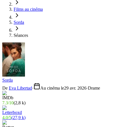
Films au cinéma
Sorda
Séances
Sorda
De
Eva Libertad
·
Au cinéma le
29 avr. 2026
·
Drame
7.3
/
10
(
2,8 k
)
4.0
/
5
(
27,9 k
)