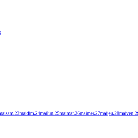
s
mai
sam.
23
mai
dim.
24
mai
lun.
25
mai
mar.
26
mai
mer.
27
mai
jeu.
28
mai
ven.
2