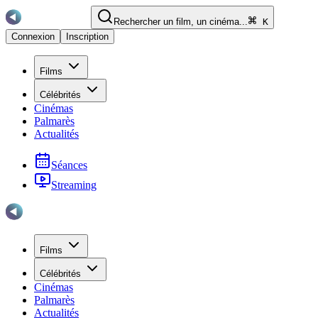
Rechercher un film, un cinéma...
K
Connexion
Inscription
Films
Célébrités
Cinémas
Palmarès
Actualités
Séances
Streaming
Films
Célébrités
Cinémas
Palmarès
Actualités