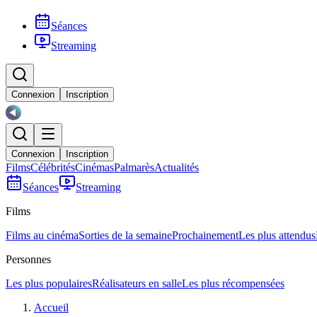
Séances
Streaming
Connexion
Inscription
Connexion
Inscription
Films
Célébrités
Cinémas
Palmarès
Actualités
Séances
Streaming
Films
Films au cinéma
Sorties de la semaine
Prochainement
Les plus attendus
Personnes
Les plus populaires
Réalisateurs en salle
Les plus récompensées
Accueil