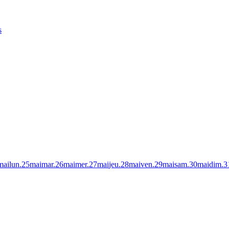
s
mai
lun.
25
mai
mar.
26
mai
mer.
27
mai
jeu.
28
mai
ven.
29
mai
sam.
30
mai
dim.
3