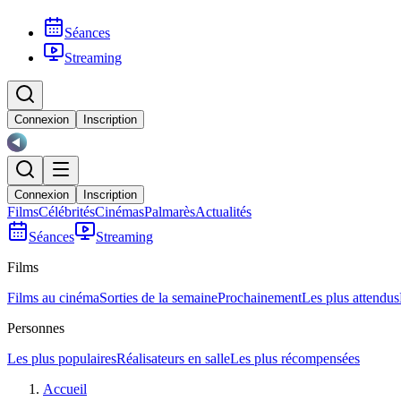
Séances
Streaming
Connexion
Inscription
Connexion
Inscription
Films
Célébrités
Cinémas
Palmarès
Actualités
Séances
Streaming
Films
Films au cinéma
Sorties de la semaine
Prochainement
Les plus attendus
Personnes
Les plus populaires
Réalisateurs en salle
Les plus récompensées
Accueil