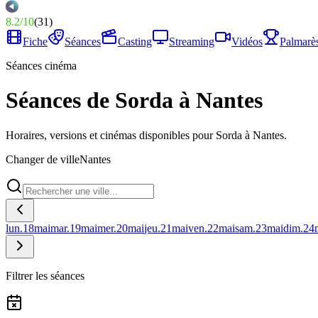
8.2
/
10
(
31
)
Fiche
Séances
Casting
Streaming
Vidéos
Palmarè
Séances cinéma
Séances de Sorda à Nantes
Horaires, versions et cinémas disponibles pour Sorda à Nantes.
Changer de ville
Nantes
lun.
18
mai
mar.
19
mai
mer.
20
mai
jeu.
21
mai
ven.
22
mai
sam.
23
mai
dim.
24
Filtrer les séances