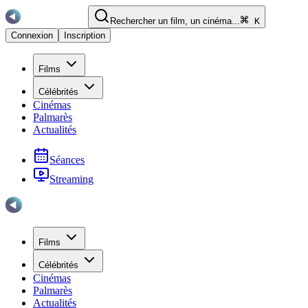
Rechercher un film, un cinéma...
K
Connexion
Inscription
Films
Célébrités
Cinémas
Palmarès
Actualités
Séances
Streaming
Films
Célébrités
Cinémas
Palmarès
Actualités