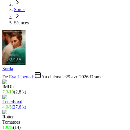
Sorda
Séances
Sorda
De
Eva Libertad
·
Au cinéma le
29 avr. 2026
·
Drame
7.3
/
10
(
2,8 k
)
4.0
/
5
(
27,6 k
)
100%
(
14
)