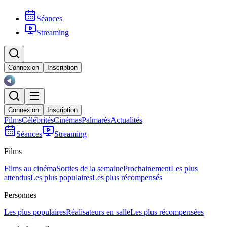
Séances
Streaming
Connexion
Inscription
Connexion
Inscription
Films
Célébrités
Cinémas
Palmarès
Actualités
Séances
Streaming
Films
Films au cinéma
Sorties de la semaine
Prochainement
Les plus
attendus
Les plus populaires
Les plus récompensés
Personnes
Les plus populaires
Réalisateurs en salle
Les plus récompensées