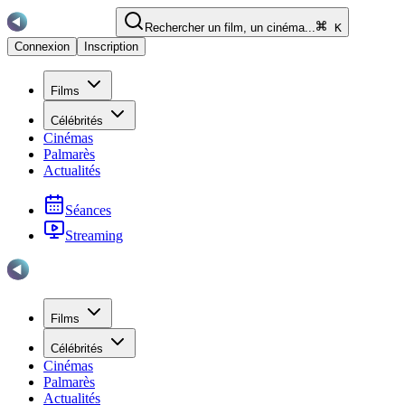
Rechercher un film, un cinéma...
K
Connexion
Inscription
Films
Célébrités
Cinémas
Palmarès
Actualités
Séances
Streaming
Films
Célébrités
Cinémas
Palmarès
Actualités