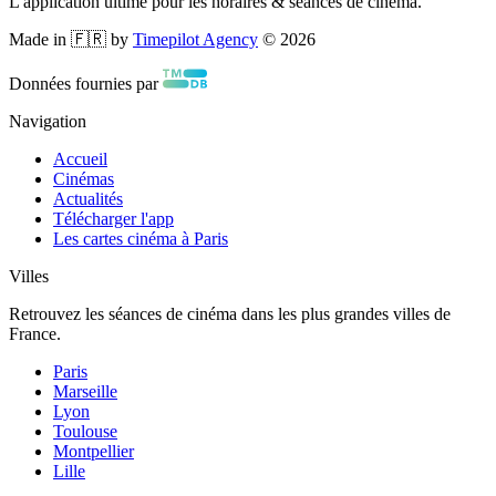
L'application ultime pour les horaires & séances de cinéma.
Made in 🇫🇷 by
Timepilot Agency
©
2026
Données fournies par
Navigation
Accueil
Cinémas
Actualités
Télécharger l'app
Les cartes cinéma à Paris
Villes
Retrouvez les séances de cinéma dans les plus grandes villes de
France.
Paris
Marseille
Lyon
Toulouse
Montpellier
Lille