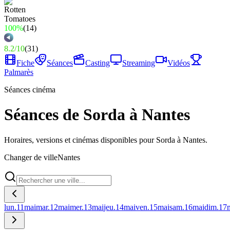
100%
(
14
)
8.2
/
10
(
31
)
Fiche
Séances
Casting
Streaming
Vidéos
Palmarès
Séances cinéma
Séances de Sorda à Nantes
Horaires, versions et cinémas disponibles pour Sorda à Nantes.
Changer de ville
Nantes
lun.
11
mai
mar.
12
mai
mer.
13
mai
jeu.
14
mai
ven.
15
mai
sam.
16
mai
dim.
17