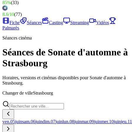
85%
(
33
)
8.6
/
10
(
77
)
Fiche
Séances
Casting
Streaming
Vidéos
Palmarès
Séances cinéma
Séances de Sonate d'automne à
Strasbourg
Horaires, versions et cinémas disponibles pour Sonate d'automne à
Strasbourg.
Changer de ville
Strasbourg
ven.
05
juin
sam.
06
juin
dim.
07
juin
lun.
08
juin
mar.
09
juin
mer.
10
juin
jeu.
11