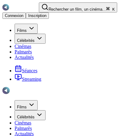
Rechercher un film, un cinéma...
K
Connexion
Inscription
Films
Célébrités
Cinémas
Palmarès
Actualités
Séances
Streaming
Films
Célébrités
Cinémas
Palmarès
Actualités