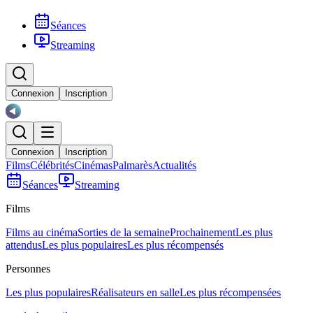
Séances
Streaming
Connexion
Inscription
Connexion
Inscription
Films
Célébrités
Cinémas
Palmarès
Actualités
Séances
Streaming
Films
Films au cinéma
Sorties de la semaine
Prochainement
Les plus
attendus
Les plus populaires
Les plus récompensés
Personnes
Les plus populaires
Réalisateurs en salle
Les plus récompensées