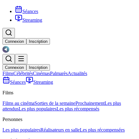
Séances
Streaming
Connexion
Inscription
Connexion
Inscription
Films
Célébrités
Cinémas
Palmarès
Actualités
Séances
Streaming
Films
Films au cinéma
Sorties de la semaine
Prochainement
Les plus
attendus
Les plus populaires
Les plus récompensés
Personnes
Les plus populaires
Réalisateurs en salle
Les plus récompensées