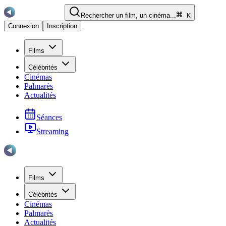
Rechercher un film, un cinéma...
K
Connexion
Inscription
Films
Célébrités
Cinémas
Palmarès
Actualités
Séances
Streaming
Films
Célébrités
Cinémas
Palmarès
Actualités