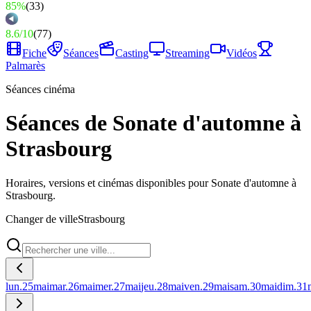
85%
(
33
)
8.6
/
10
(
77
)
Fiche
Séances
Casting
Streaming
Vidéos
Palmarès
Séances cinéma
Séances de Sonate d'automne à
Strasbourg
Horaires, versions et cinémas disponibles pour Sonate d'automne à
Strasbourg.
Changer de ville
Strasbourg
lun.
25
mai
mar.
26
mai
mer.
27
mai
jeu.
28
mai
ven.
29
mai
sam.
30
mai
dim.
31