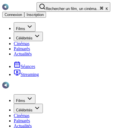
Rechercher un film, un cinéma...
K
Connexion
Inscription
Films
Célébrités
Cinémas
Palmarès
Actualités
Séances
Streaming
Films
Célébrités
Cinémas
Palmarès
Actualités