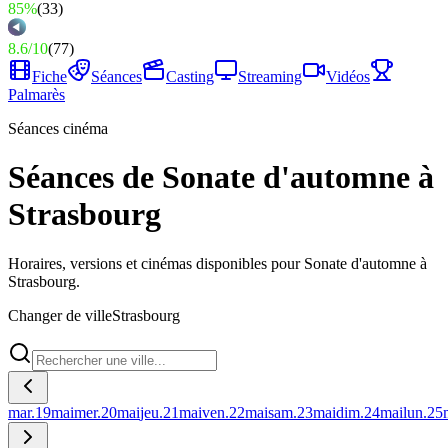
85%
(
33
)
8.6
/
10
(
77
)
Fiche
Séances
Casting
Streaming
Vidéos
Palmarès
Séances cinéma
Séances de Sonate d'automne à
Strasbourg
Horaires, versions et cinémas disponibles pour Sonate d'automne à
Strasbourg.
Changer de ville
Strasbourg
mar.
19
mai
mer.
20
mai
jeu.
21
mai
ven.
22
mai
sam.
23
mai
dim.
24
mai
lun.
25