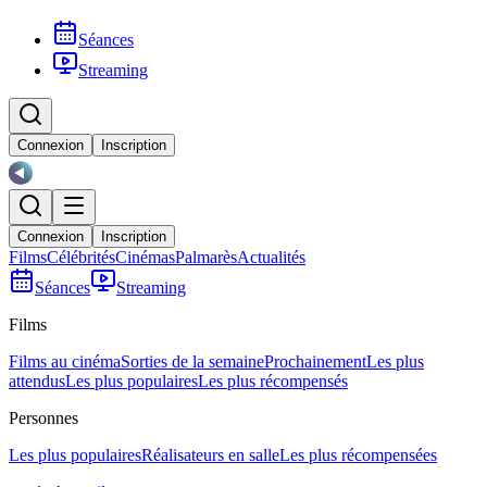
Séances
Streaming
Connexion
Inscription
Connexion
Inscription
Films
Célébrités
Cinémas
Palmarès
Actualités
Séances
Streaming
Films
Films au cinéma
Sorties de la semaine
Prochainement
Les plus
attendus
Les plus populaires
Les plus récompensés
Personnes
Les plus populaires
Réalisateurs en salle
Les plus récompensées