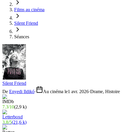
Films au cinéma
Silent Friend
Séances
Silent Friend
De
Enyedi Ildikó
·
Au cinéma le
1 avr. 2026
·
Drame, Histoire
7.3
/
10
(
2,9 k
)
3.8
/
5
(
21,6 k
)