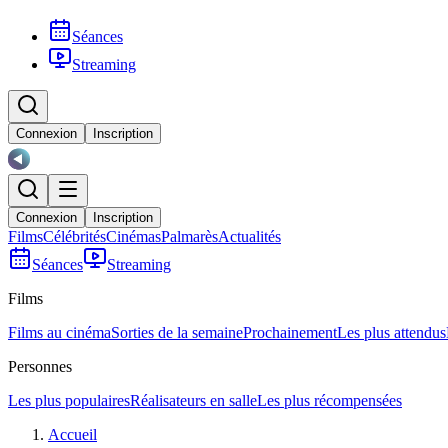
Séances
Streaming
Connexion
Inscription
Connexion
Inscription
Films
Célébrités
Cinémas
Palmarès
Actualités
Séances
Streaming
Films
Films au cinéma
Sorties de la semaine
Prochainement
Les plus attendus
Personnes
Les plus populaires
Réalisateurs en salle
Les plus récompensées
Accueil