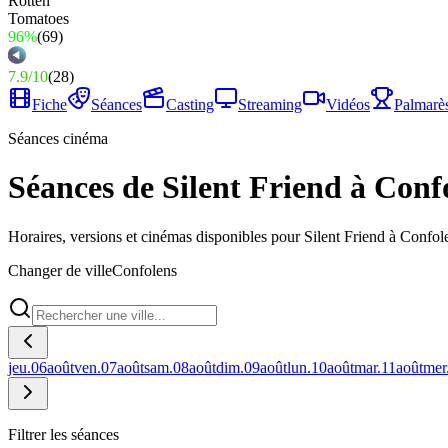
96%
(
69
)
7.9
/
10
(
28
)
Fiche
Séances
Casting
Streaming
Vidéos
Palmarè
Séances cinéma
Séances de Silent Friend à Conf
Horaires, versions et cinémas disponibles pour Silent Friend à Confol
Changer de ville
Confolens
jeu.
06
août
ven.
07
août
sam.
08
août
dim.
09
août
lun.
10
août
mar.
11
août
mer
Filtrer les séances