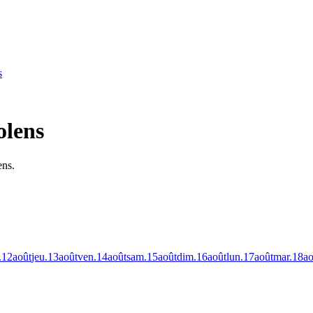
s
olens
ens.
.
12
août
jeu.
13
août
ven.
14
août
sam.
15
août
dim.
16
août
lun.
17
août
mar.
18
ao