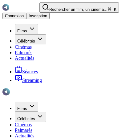
Rechercher un film, un cinéma...
K
Connexion
Inscription
Films
Célébrités
Cinémas
Palmarès
Actualités
Séances
Streaming
Films
Célébrités
Cinémas
Palmarès
Actualités