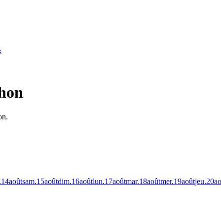
s
ahon
on.
.
14
août
sam.
15
août
dim.
16
août
lun.
17
août
mar.
18
août
mer.
19
août
jeu.
20
ao