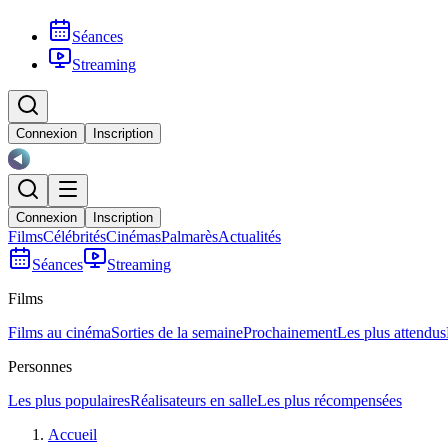
Séances
Streaming
Connexion
Inscription
Connexion
Inscription
Films
Célébrités
Cinémas
Palmarès
Actualités
Séances
Streaming
Films
Films au cinéma
Sorties de la semaine
Prochainement
Les plus attendus
Personnes
Les plus populaires
Réalisateurs en salle
Les plus récompensées
Accueil