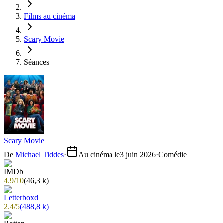
Films au cinéma
Scary Movie
Séances
Scary Movie
De
Michael Tiddes
·
Au cinéma le
3 juin 2026
·
Comédie
4.9
/
10
(
46,3 k
)
2.4
/
5
(
488,8 k
)