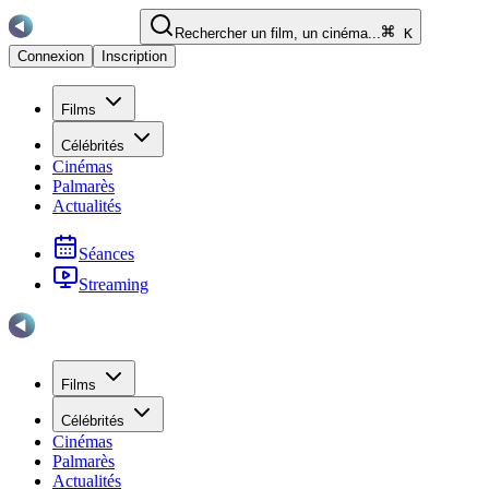
Rechercher un film, un cinéma...
K
Connexion
Inscription
Films
Célébrités
Cinémas
Palmarès
Actualités
Séances
Streaming
Films
Célébrités
Cinémas
Palmarès
Actualités