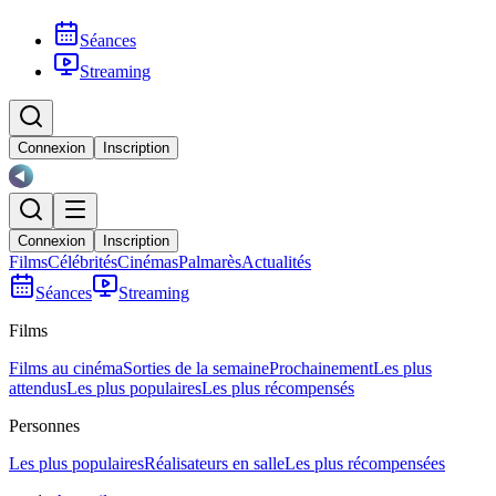
Séances
Streaming
Connexion
Inscription
Connexion
Inscription
Films
Célébrités
Cinémas
Palmarès
Actualités
Séances
Streaming
Films
Films au cinéma
Sorties de la semaine
Prochainement
Les plus
attendus
Les plus populaires
Les plus récompensés
Personnes
Les plus populaires
Réalisateurs en salle
Les plus récompensées