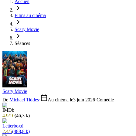
Accueil
Films au cinéma
Scary Movie
Séances
Scary Movie
De
Michael Tiddes
·
Au cinéma le
3 juin 2026
·
Comédie
4.9
/
10
(
46,3 k
)
2.4
/
5
(
488,8 k
)