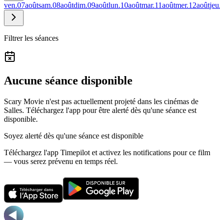
ven.
07
août
sam.
08
août
dim.
09
août
lun.
10
août
mar.
11
août
mer.
12
août
jeu
Filtrer les séances
Aucune séance disponible
Scary Movie n'est pas actuellement projeté dans les cinémas de
Salles.
Téléchargez l'app pour être alerté dès qu'une séance est
disponible.
Soyez alerté dès qu'une séance est disponible
Téléchargez l'app Timepilot et activez les notifications pour ce film
— vous serez prévenu en temps réel.