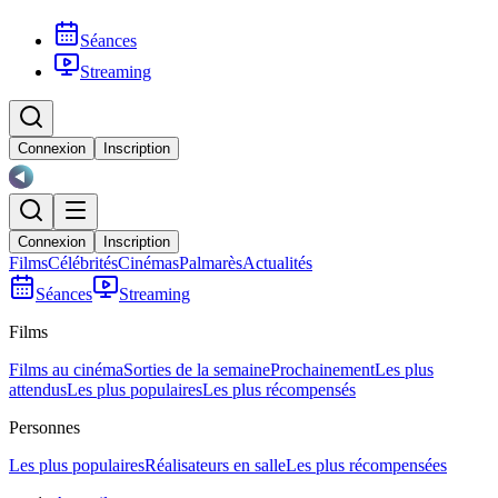
Séances
Streaming
Connexion
Inscription
Connexion
Inscription
Films
Célébrités
Cinémas
Palmarès
Actualités
Séances
Streaming
Films
Films au cinéma
Sorties de la semaine
Prochainement
Les plus
attendus
Les plus populaires
Les plus récompensés
Personnes
Les plus populaires
Réalisateurs en salle
Les plus récompensées