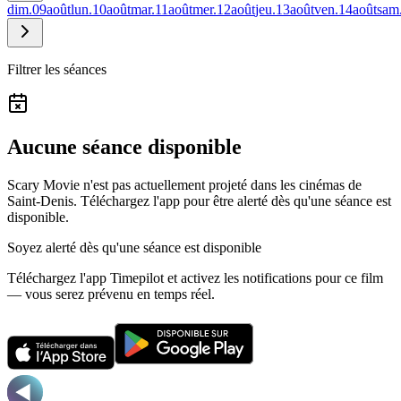
dim.
09
août
lun.
10
août
mar.
11
août
mer.
12
août
jeu.
13
août
ven.
14
août
sam
Filtrer les séances
Aucune séance disponible
Scary Movie n'est pas actuellement projeté dans les cinémas de
Saint-Denis.
Téléchargez l'app pour être alerté dès qu'une séance est
disponible.
Soyez alerté dès qu'une séance est disponible
Téléchargez l'app Timepilot et activez les notifications pour ce film
— vous serez prévenu en temps réel.