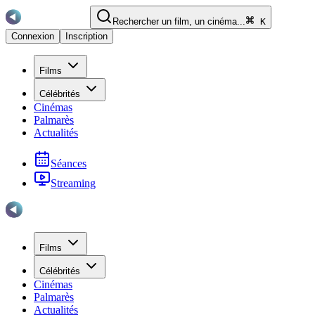
Rechercher un film, un cinéma...
K
Connexion
Inscription
Films
Célébrités
Cinémas
Palmarès
Actualités
Séances
Streaming
Films
Célébrités
Cinémas
Palmarès
Actualités