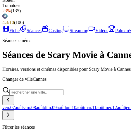
23%
(
135
)
4.3
/
10
(
106
)
Fiche
Séances
Casting
Streaming
Vidéos
Palmarè
Séances cinéma
Séances de Scary Movie à Cann
Horaires, versions et cinémas disponibles pour Scary Movie à Cannes
Changer de ville
Cannes
ven.
07
août
sam.
08
août
dim.
09
août
lun.
10
août
mar.
11
août
mer.
12
août
jeu
Filtrer les séances