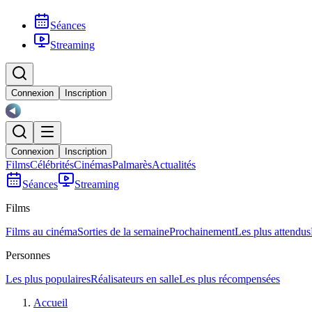
Séances
Streaming
Connexion
Inscription
Connexion
Inscription
Films
Célébrités
Cinémas
Palmarès
Actualités
Séances
Streaming
Films
Films au cinéma
Sorties de la semaine
Prochainement
Les plus attendus
Personnes
Les plus populaires
Réalisateurs en salle
Les plus récompensées
Accueil