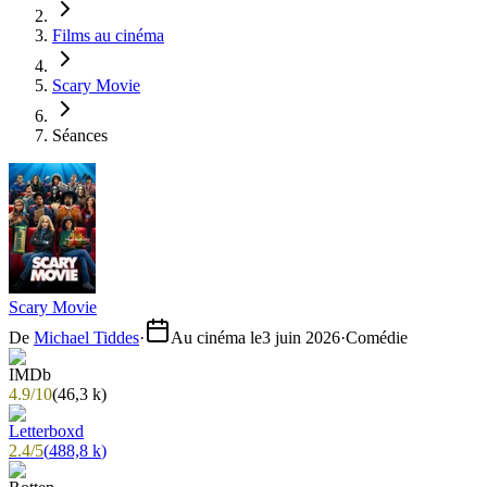
Films au cinéma
Scary Movie
Séances
Scary Movie
De
Michael Tiddes
·
Au cinéma le
3 juin 2026
·
Comédie
4.9
/
10
(
46,3 k
)
2.4
/
5
(
488,8 k
)