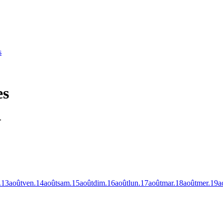
s
es
.
.
13
août
ven.
14
août
sam.
15
août
dim.
16
août
lun.
17
août
mar.
18
août
mer.
19
a