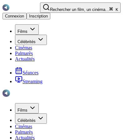
Rechercher un film, un cinéma...
K
Connexion
Inscription
Films
Célébrités
Cinémas
Palmarès
Actualités
Séances
Streaming
Films
Célébrités
Cinémas
Palmarès
Actualités