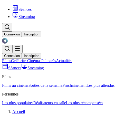
Séances
Streaming
Connexion
Inscription
Connexion
Inscription
Films
Célébrités
Cinémas
Palmarès
Actualités
Séances
Streaming
Films
Films au cinéma
Sorties de la semaine
Prochainement
Les plus attendus
Personnes
Les plus populaires
Réalisateurs en salle
Les plus récompensées
Accueil