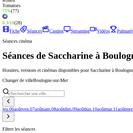
71%
(
77
)
6.3
/
10
(
28
)
Fiche
Séances
Casting
Streaming
Vidéos
Palmarè
Séances cinéma
Séances de Saccharine à Boulo
Horaires, versions et cinémas disponibles pour Saccharine à Boulogn
Changer de ville
Boulogne-sur-Mer
jeu.
06
août
ven.
07
août
sam.
08
août
dim.
09
août
lun.
10
août
mar.
11
août
mer
Filtrer les séances