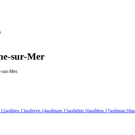
s
gne-sur-Mer
e-sur-Mer.
.
12
août
jeu.
13
août
ven.
14
août
sam.
15
août
dim.
16
août
lun.
17
août
mar.
18
ao