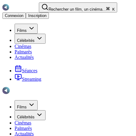
Rechercher un film, un cinéma...
K
Connexion
Inscription
Films
Célébrités
Cinémas
Palmarès
Actualités
Séances
Streaming
Films
Célébrités
Cinémas
Palmarès
Actualités