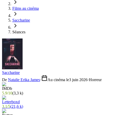
Films au cinéma
Saccharine
Séances
Saccharine
De
Natalie Erika James
·
Au cinéma le
3 juin 2026
·
Horreur
5.9
/
10
(
3,3 k
)
3.1
/
5
(
21,6 k
)