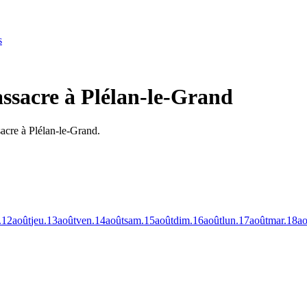
s
ssacre à Plélan-le-Grand
acre à Plélan-le-Grand.
.
12
août
jeu.
13
août
ven.
14
août
sam.
15
août
dim.
16
août
lun.
17
août
mar.
18
ao