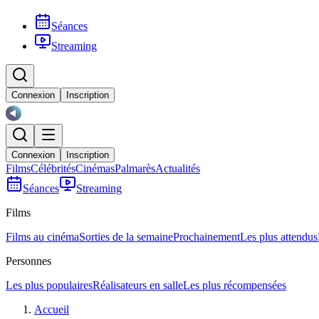
Séances
Streaming
Connexion
Inscription
Connexion
Inscription
Films
Célébrités
Cinémas
Palmarès
Actualités
Séances
Streaming
Films
Films au cinéma
Sorties de la semaine
Prochainement
Les plus attendus
Personnes
Les plus populaires
Réalisateurs en salle
Les plus récompensées
Accueil