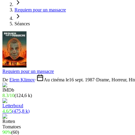
Requiem pour un massacre
Séances
Requiem pour un massacre
De
Elem Klimov
·
Au cinéma le
16 sept. 1987
·
Drame, Horreur, His
8.3
/
10
(
124,6 k
)
4.6
/
5
(
475,8 k
)
90%
(
60
)