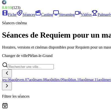
8.8
/
10
(
123
)
Fiche
Séances
Casting
Streaming
Vidéos
Palmarè
Séances cinéma
Séances de Requiem pour un ma
Horaires, versions et cinémas disponibles pour Requiem pour un mass
Changer de ville
Plélan-le-Grand
jeu.
06
août
ven.
07
août
sam.
08
août
dim.
09
août
lun.
10
août
mar.
11
août
mer
Filtrer les séances