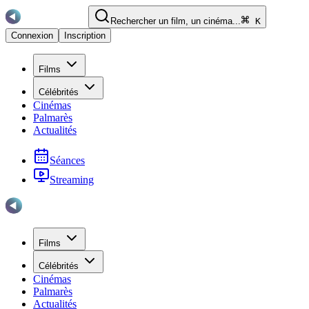
Rechercher un film, un cinéma...
K
Connexion
Inscription
Films
Célébrités
Cinémas
Palmarès
Actualités
Séances
Streaming
Films
Célébrités
Cinémas
Palmarès
Actualités