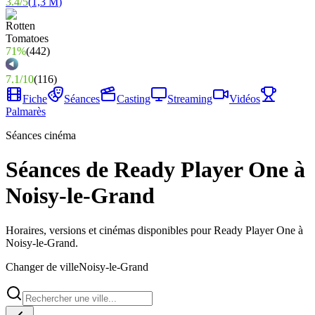
3.4
/
5
(
1,3 M
)
71%
(
442
)
7.1
/
10
(
116
)
Fiche
Séances
Casting
Streaming
Vidéos
Palmarès
Séances cinéma
Séances de Ready Player One à
Noisy-le-Grand
Horaires, versions et cinémas disponibles pour Ready Player One à
Noisy-le-Grand.
Changer de ville
Noisy-le-Grand