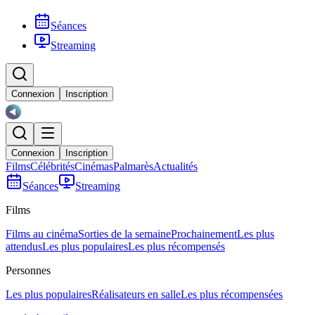
Séances
Streaming
Connexion
Inscription
Connexion
Inscription
Films
Célébrités
Cinémas
Palmarès
Actualités
Séances
Streaming
Films
Films au cinéma
Sorties de la semaine
Prochainement
Les plus
attendus
Les plus populaires
Les plus récompensés
Personnes
Les plus populaires
Réalisateurs en salle
Les plus récompensées