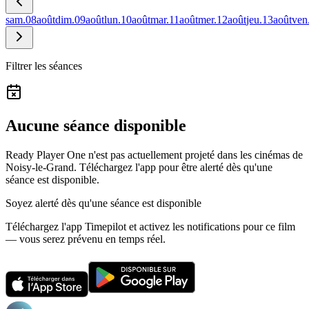
sam.
08
août
dim.
09
août
lun.
10
août
mar.
11
août
mer.
12
août
jeu.
13
août
ven
Filtrer les séances
Aucune séance disponible
Ready Player One n'est pas actuellement projeté dans les cinémas de
Noisy-le-Grand.
Téléchargez l'app pour être alerté dès qu'une
séance est disponible.
Soyez alerté dès qu'une séance est disponible
Téléchargez l'app Timepilot et activez les notifications pour ce film
— vous serez prévenu en temps réel.