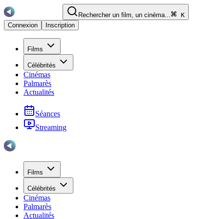
Rechercher un film, un cinéma...
K
Connexion
Inscription
Films
Célébrités
Cinémas
Palmarès
Actualités
Séances
Streaming
Films
Célébrités
Cinémas
Palmarès
Actualités