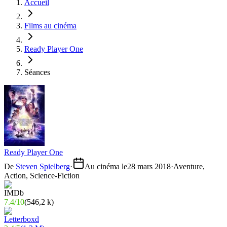
Accueil
Films au cinéma
Ready Player One
Séances
Ready Player One
De
Steven Spielberg
·
Au cinéma le
28 mars 2018
·
Aventure,
Action, Science-Fiction
7.4
/
10
(
546,2 k
)