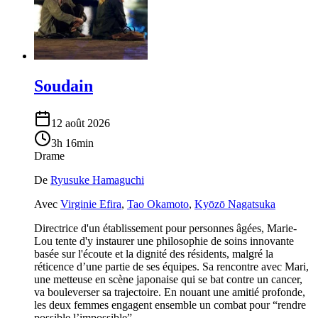
Soudain
12 août 2026
3h 16min
Drame
De
Ryusuke Hamaguchi
Avec
Virginie Efira
,
Tao Okamoto
,
Kyōzō Nagatsuka
Directrice d'un établissement pour personnes âgées, Marie-
Lou tente d'y instaurer une philosophie de soins innovante
basée sur l'écoute et la dignité des résidents, malgré la
réticence d’une partie de ses équipes. Sa rencontre avec Mari,
une metteuse en scène japonaise qui se bat contre un cancer,
va bouleverser sa trajectoire. En nouant une amitié profonde,
les deux femmes engagent ensemble un combat pour “rendre
possible l’impossible”.