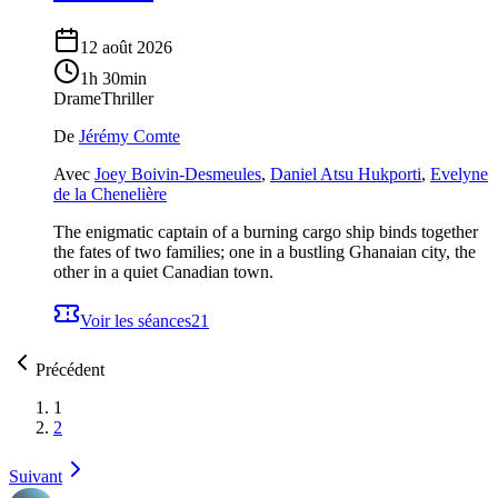
12 août 2026
1h 30min
Drame
Thriller
De
Jérémy Comte
Avec
Joey Boivin-Desmeules
,
Daniel Atsu Hukporti
,
Evelyne
de la Chenelière
The enigmatic captain of a burning cargo ship binds together
the fates of two families; one in a bustling Ghanaian city, the
other in a quiet Canadian town.
Voir les séances
21
Précédent
1
2
Suivant