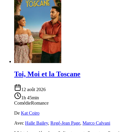
Toi, Moi et la Toscane
12 août 2026
1h 45min
Comédie
Romance
De
Kat Coiro
Avec
Halle Bailey
,
Regé-Jean Page
,
Marco Calvani