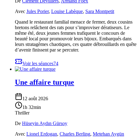
De
Clément Devilliers
,
Armand Foëx
Avec
Jules Porier
,
Louise Labèque
,
Sara Montpetit
Quand le restaurant familial menace de fermer, deux cousins
bretons relâchent des rats pour s’improviser dératiseurs. Le
même été, deux jeunes femmes trafiquent le concours de
beauté local pour promouvoir leurs bijoux. Embarqués dans
leurs stratagèmes chaotiques, ces quatre débrouillards en quête
d’avenir finissent par se percuter.
Voir les séances
74
Une affaire turque
12 août 2026
1h 32min
Thriller
De
Hüseyin Aydın Gürsoy
Avec
Lionel Erdogan
,
Charles Berling
,
Metehan Aygün