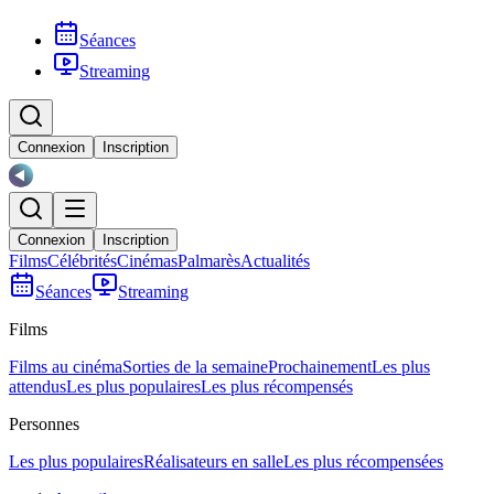
Séances
Streaming
Connexion
Inscription
Connexion
Inscription
Films
Célébrités
Cinémas
Palmarès
Actualités
Séances
Streaming
Films
Films au cinéma
Sorties de la semaine
Prochainement
Les plus
attendus
Les plus populaires
Les plus récompensés
Personnes
Les plus populaires
Réalisateurs en salle
Les plus récompensées