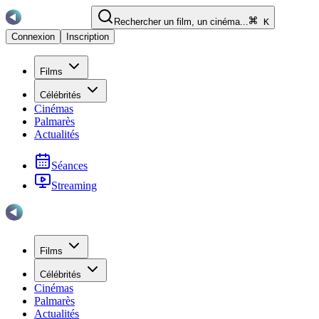
Rechercher un film, un cinéma...
K
Connexion
Inscription
Films
Célébrités
Cinémas
Palmarès
Actualités
Séances
Streaming
Films
Célébrités
Cinémas
Palmarès
Actualités