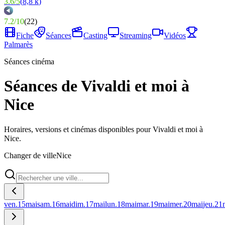
3.6
/
5
(
8,8 k
)
7.2
/
10
(
22
)
Fiche
Séances
Casting
Streaming
Vidéos
Palmarès
Séances cinéma
Séances de Vivaldi et moi à
Nice
Horaires, versions et cinémas disponibles pour Vivaldi et moi à
Nice.
Changer de ville
Nice
ven.
15
mai
sam.
16
mai
dim.
17
mai
lun.
18
mai
mar.
19
mai
mer.
20
mai
jeu.
21