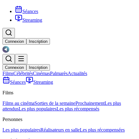
Séances
Streaming
Connexion
Inscription
Connexion
Inscription
Films
Célébrités
Cinémas
Palmarès
Actualités
Séances
Streaming
Films
Films au cinéma
Sorties de la semaine
Prochainement
Les plus
attendus
Les plus populaires
Les plus récompensés
Personnes
Les plus populaires
Réalisateurs en salle
Les plus récompensées