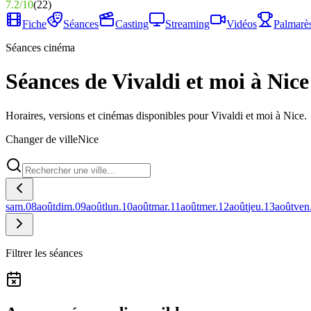
7.2
/
10
(
22
)
Fiche
Séances
Casting
Streaming
Vidéos
Palmarè
Séances cinéma
Séances de Vivaldi et moi à Nice
Horaires, versions et cinémas disponibles pour Vivaldi et moi à Nice.
Changer de ville
Nice
sam.
08
août
dim.
09
août
lun.
10
août
mar.
11
août
mer.
12
août
jeu.
13
août
ven
Filtrer les séances