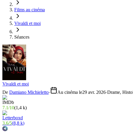
Films au cinéma
Vivaldi et moi
Séances
Vivaldi et moi
De
Damiano Michieletto
·
Au cinéma le
29 avr. 2026
·
Drame, Histo
7.1
/
10
(
1,4 k
)
3.6
/
5
(
8,8 k
)