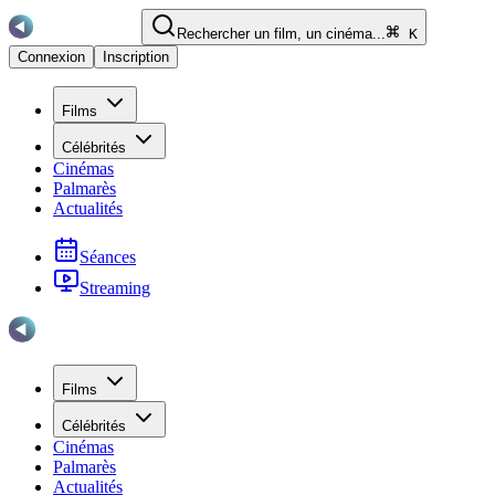
Rechercher un film, un cinéma...
K
Connexion
Inscription
Films
Célébrités
Cinémas
Palmarès
Actualités
Séances
Streaming
Films
Célébrités
Cinémas
Palmarès
Actualités