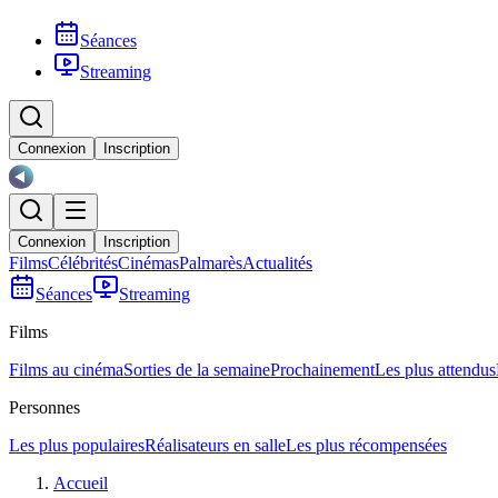
Séances
Streaming
Connexion
Inscription
Connexion
Inscription
Films
Célébrités
Cinémas
Palmarès
Actualités
Séances
Streaming
Films
Films au cinéma
Sorties de la semaine
Prochainement
Les plus attendus
Personnes
Les plus populaires
Réalisateurs en salle
Les plus récompensées
Accueil