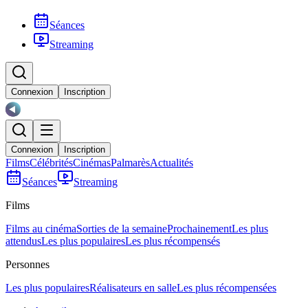
Séances
Streaming
Connexion
Inscription
Connexion
Inscription
Films
Célébrités
Cinémas
Palmarès
Actualités
Séances
Streaming
Films
Films au cinéma
Sorties de la semaine
Prochainement
Les plus
attendus
Les plus populaires
Les plus récompensés
Personnes
Les plus populaires
Réalisateurs en salle
Les plus récompensées