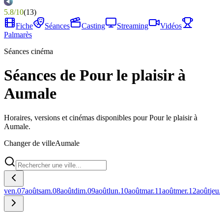
5.8
/
10
(
13
)
Fiche
Séances
Casting
Streaming
Vidéos
Palmarès
Séances cinéma
Séances de Pour le plaisir à
Aumale
Horaires, versions et cinémas disponibles pour Pour le plaisir à
Aumale.
Changer de ville
Aumale
ven.
07
août
sam.
08
août
dim.
09
août
lun.
10
août
mar.
11
août
mer.
12
août
jeu