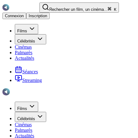
Rechercher un film, un cinéma...
K
Connexion
Inscription
Films
Célébrités
Cinémas
Palmarès
Actualités
Séances
Streaming
Films
Célébrités
Cinémas
Palmarès
Actualités