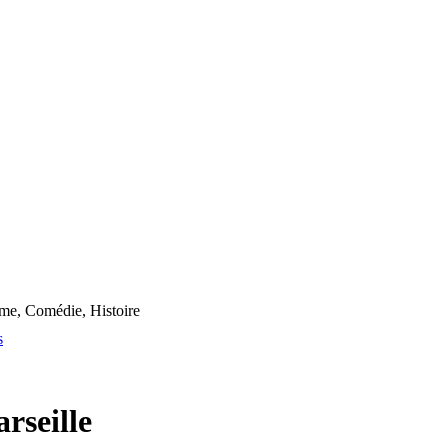
me, Comédie, Histoire
s
rseille