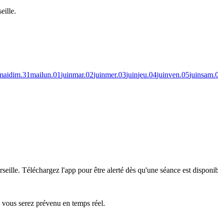
eille.
mai
dim.
31
mai
lun.
01
juin
mar.
02
juin
mer.
03
juin
jeu.
04
juin
ven.
05
juin
sam.
seille.
Téléchargez l'app pour être alerté dès qu'une séance est disponib
— vous serez prévenu en temps réel.