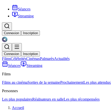
Séances
Streaming
Connexion
Inscription
Connexion
Inscription
Films
Célébrités
Cinémas
Palmarès
Actualités
Séances
Streaming
Films
Films au cinéma
Sorties de la semaine
Prochainement
Les plus attendus
Personnes
Les plus populaires
Réalisateurs en salle
Les plus récompensées
Accueil