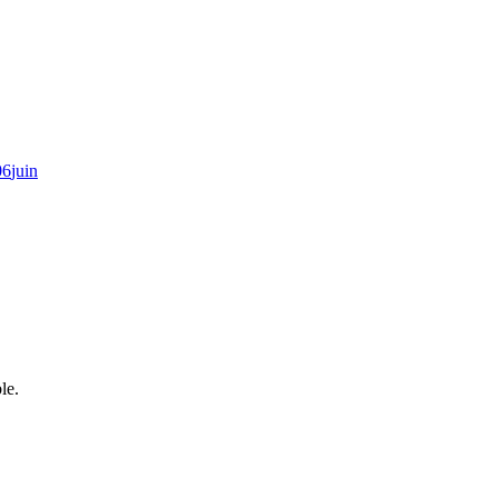
06
juin
le.