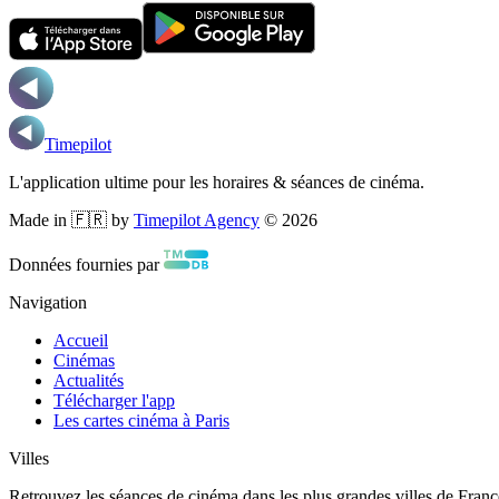
Timepilot
L'application ultime pour les horaires & séances de cinéma.
Made in 🇫🇷 by
Timepilot Agency
©
2026
Données fournies par
Navigation
Accueil
Cinémas
Actualités
Télécharger l'app
Les cartes cinéma à Paris
Villes
Retrouvez les séances de cinéma dans les plus grandes villes de Franc