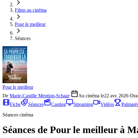
Films au cinéma
Pour le meilleur
Séances
Pour le meilleur
De
Marie-Castille Mention-Schaar
·
Au cinéma le
22 avr. 2026
·
Dra
Fiche
Séances
Casting
Streaming
Vidéos
Palmarè
Séances cinéma
Séances de Pour le meilleur à Ma