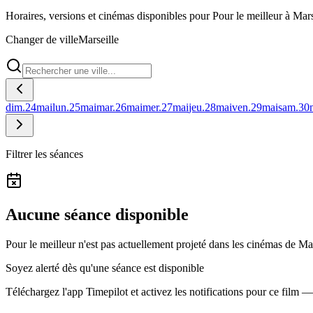
Horaires, versions et cinémas disponibles pour Pour le meilleur à Mars
Changer de ville
Marseille
dim.
24
mai
lun.
25
mai
mar.
26
mai
mer.
27
mai
jeu.
28
mai
ven.
29
mai
sam.
30
Filtrer les séances
Aucune séance disponible
Pour le meilleur n'est pas actuellement projeté dans les cinémas de Mar
Soyez alerté dès qu'une séance est disponible
Téléchargez l'app Timepilot et activez les notifications pour ce film 