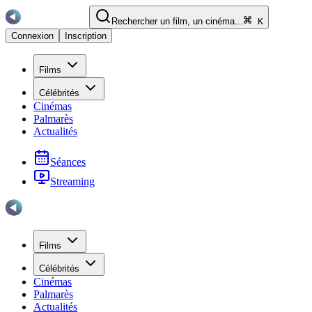
Rechercher un film, un cinéma...
K
Connexion
Inscription
Films
Célébrités
Cinémas
Palmarès
Actualités
Séances
Streaming
Films
Célébrités
Cinémas
Palmarès
Actualités