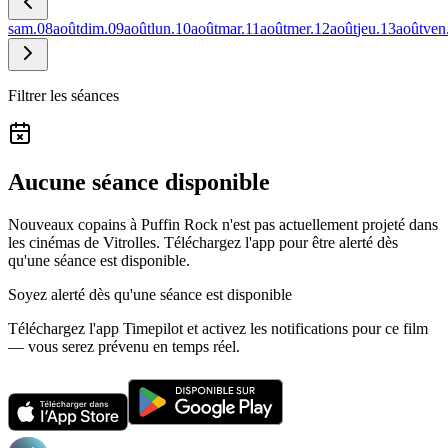
sam.
08
août
dim.
09
août
lun.
10
août
mar.
11
août
mer.
12
août
jeu.
13
août
ven
Filtrer les séances
Aucune séance disponible
Nouveaux copains à Puffin Rock n'est pas actuellement projeté dans
les cinémas de Vitrolles.
Téléchargez l'app pour être alerté dès
qu'une séance est disponible.
Soyez alerté dès qu'une séance est disponible
Téléchargez l'app Timepilot et activez les notifications pour ce film
— vous serez prévenu en temps réel.