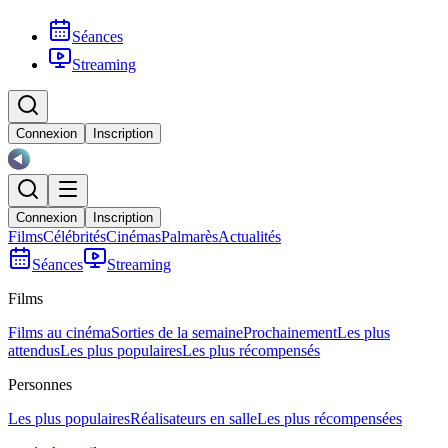
Séances
Streaming
Connexion
Inscription
Connexion
Inscription
Films
Célébrités
Cinémas
Palmarès
Actualités
Séances
Streaming
Films
Films au cinéma
Sorties de la semaine
Prochainement
Les plus
attendus
Les plus populaires
Les plus récompensés
Personnes
Les plus populaires
Réalisateurs en salle
Les plus récompensées